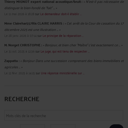
Thierry MIGNOT expert national acoustique/bruit :
« N'est-il pas nécessaire de
distinguer le bien-fondé de "fait" ... »
Le 11 mai 2026 à 18:28
sur
Le demandeur doit-il établir ...
Mme Clairehar557Ris CLAIRE HARRIS :
« Cet arrêt de la Cour de cassation du 17
décembre 2025 est une illustration ... »
Le 28 janv. 2026 à 07:14
sur
Le principe de la réparation ...
M. Norget CHRISTOPHE :
« Bonjour, et bien cher "Maître" c'est exactement ce ... »
Le 31 oct. 2025 à 12:36
sur
Le juge, qui est tenu de respecter ...
Zappatta :
« Bonjour Dans une succession comprenant des biens immobiliers et
agricoles ... »
Le 12 févr. 2025 à 14:15
sur
Une réponse ministérielle sur ...
RECHERCHE