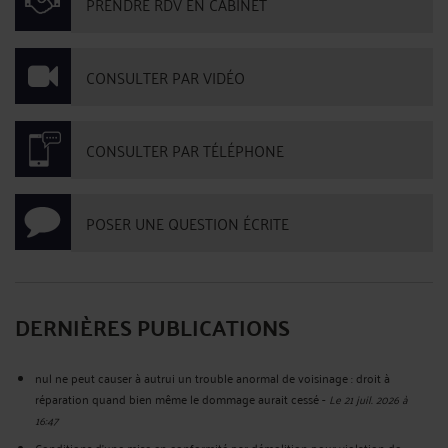
PRENDRE RDV EN CABINET
CONSULTER PAR VIDÉO
CONSULTER PAR TÉLÉPHONE
POSER UNE QUESTION ÉCRITE
DERNIÈRES PUBLICATIONS
nul ne peut causer à autrui un trouble anormal de voisinage : droit à
réparation quand bien même le dommage aurait cessé
-
Le 21 juil. 2026 à
16:47
Conditions d'une mise en conformité par démolition pour violation de