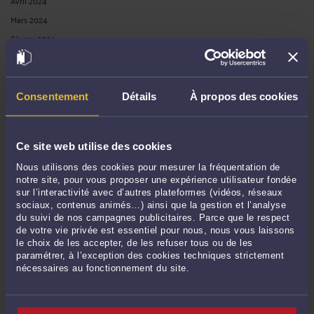
Avril 2024
Mars 2024
Février 2024
Janvier 2024
Décembre 2023
Novembre 2023
Consentement
Détails
À propos des cookies
Octobre 2023
Septembre 2023
Ce site web utilise des cookies
Août 2023
Nous utilisons des cookies pour mesurer la fréquentation de
Juillet 2023
notre site, pour vous proposer une expérience utilisateur fondée
Juin 2023
sur l’interactivité avec d’autres plateformes (vidéos, réseaux
sociaux, contenus animés…) ainsi que la gestion et l’analyse
Mai 2023
du suivi de nos campagnes publicitaires. Parce que le respect
Avril 2023
de votre vie privée est essentiel pour nous, nous vous laissons
le choix de les accepter, de les refuser tous ou de les
Mars 2023
paramétrer, à l’exception des cookies techniques strictement
Février 2023
nécessaires au fonctionnement du site.
Janvier 2023
Décembre 2022