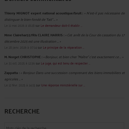
Thierry MIGNOT expert national acoustique/bruit :
« N'est-il pas nécessaire de
distinguer le bien-fondé de "fait" ... »
Le 11 mai 2026 à 18:28
sur
Le demandeur doit-il établir ...
Mme Clairehar557Ris CLAIRE HARRIS :
« Cet arrêt de la Cour de cassation du 17
décembre 2025 est une illustration ... »
Le 28 janv. 2026 à 07:14
sur
Le principe de la réparation ...
M. Norget CHRISTOPHE :
« Bonjour, et bien cher "Maître" c'est exactement ce ... »
Le 31 oct. 2025 à 12:36
sur
Le juge, qui est tenu de respecter ...
Zappatta :
« Bonjour Dans une succession comprenant des biens immobiliers et
agricoles ... »
Le 12 févr. 2025 à 14:15
sur
Une réponse ministérielle sur ...
RECHERCHE