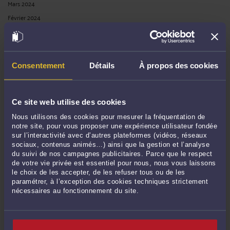
Mars 2024
Février 2024
Janvier 2024
Décembre 2023
Novembre 2023
Consentement
Détails
À propos des cookies
Octobre 2023
Septembre 2023
Août 2023
Ce site web utilise des cookies
Juillet 2023
Nous utilisons des cookies pour mesurer la fréquentation de
notre site, pour vous proposer une expérience utilisateur fondée
Juin 2023
sur l’interactivité avec d’autres plateformes (vidéos, réseaux
Mai 2023
sociaux, contenus animés…) ainsi que la gestion et l’analyse
du suivi de nos campagnes publicitaires. Parce que le respect
Avril 2023
de votre vie privée est essentiel pour nous, nous vous laissons
Mars 2023
le choix de les accepter, de les refuser tous ou de les
paramétrer, à l’exception des cookies techniques strictement
Février 2023
nécessaires au fonctionnement du site.
Janvier 2023
Décembre 2022
Novembre 2022