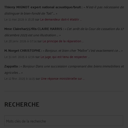
Thierry MIGNOT expert national acoustique/bruit :
« N'est-il pas nécessaire de
distinguer le bien-fondé de "fait" ... »
Le 11 mai 2026 à 18:28
sur
Le demandeur doit-il établir ...
Mme Clairehar557Ris CLAIRE HARRIS :
« Cet arrêt de la Cour de cassation du 17
décembre 2025 est une illustration ... »
Le 28 janv. 2026 à 07:14
sur
Le principe de la réparation ...
M. Norget CHRISTOPHE :
« Bonjour, et bien cher "Maître" c'est exactement ce ... »
Le 31 oct. 2025 à 12:36
sur
Le juge, qui est tenu de respecter ...
Zappatta :
« Bonjour Dans une succession comprenant des biens immobiliers et
agricoles ... »
Le 12 févr. 2025 à 14:15
sur
Une réponse ministérielle sur ...
RECHERCHE