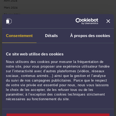
Avril 2024
Mars 2024
Février 2024
Janvier 2024
Décembre 2023
Novembre 2023
Consentement
Détails
À propos des cookies
Octobre 2023
Septembre 2023
Ce site web utilise des cookies
Août 2023
Nous utilisons des cookies pour mesurer la fréquentation de
Juillet 2023
notre site, pour vous proposer une expérience utilisateur fondée
Juin 2023
sur l’interactivité avec d’autres plateformes (vidéos, réseaux
sociaux, contenus animés…) ainsi que la gestion et l’analyse
Mai 2023
du suivi de nos campagnes publicitaires. Parce que le respect
Avril 2023
de votre vie privée est essentiel pour nous, nous vous laissons
le choix de les accepter, de les refuser tous ou de les
Mars 2023
paramétrer, à l’exception des cookies techniques strictement
Février 2023
nécessaires au fonctionnement du site.
Janvier 2023
Décembre 2022