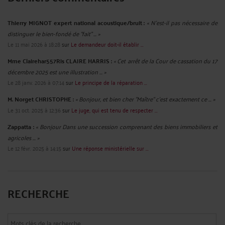
Thierry MIGNOT expert national acoustique/bruit :
« N'est-il pas nécessaire de
distinguer le bien-fondé de "fait" ... »
Le 11 mai 2026 à 18:28
sur
Le demandeur doit-il établir ...
Mme Clairehar557Ris CLAIRE HARRIS :
« Cet arrêt de la Cour de cassation du 17
décembre 2025 est une illustration ... »
Le 28 janv. 2026 à 07:14
sur
Le principe de la réparation ...
M. Norget CHRISTOPHE :
« Bonjour, et bien cher "Maître" c'est exactement ce ... »
Le 31 oct. 2025 à 12:36
sur
Le juge, qui est tenu de respecter ...
Zappatta :
« Bonjour Dans une succession comprenant des biens immobiliers et
agricoles ... »
Le 12 févr. 2025 à 14:15
sur
Une réponse ministérielle sur ...
RECHERCHE