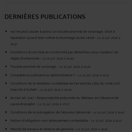
DERNIÈRES PUBLICATIONS
nul ne peut causer à autrui un trouble anormal de voisinage : droit à
réparation quand bien même le dommage aurait cessé
-
Le 21 juil. 2026 à
16:47
Conditions d'une mise en conformité par démolition pour violation de
règles d'urbanisme
-
Le 16 juil. 2026 à 16:44
Trouble anormal de voisinage
-
Le 16 juil. 2026 à 16:26
Compétence judiciaire ou administrative ?
-
Le 16 juil. 2026 à 16:13
Conditions de la résiliation unilatérale de l'ex-articles 1184 du code civil
(marché à forfait)
-
Le 16 juil. 2026 à 16:04
Ancien art. 1147 : Responsabilité présumée du débiteur en l'absence de
cause étrangère
-
Le 15 juil. 2026 à 17:07
Conditions de la subrogation de l'assureur décennal
-
Le 15 juil. 2026 à 16:47
Notion d'obligation non sérieusement contestable
-
Le 15 juil. 2026 à 16:27
Marché de travaux et retenue de garantie
-
Le 15 juil. 2026 à 16:14