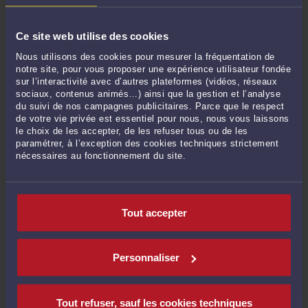
supplémentaires de la société Agilhor à l'encontre des
maîtres de l'ouvrage.
Ce site web utilise des cookies
14. Ayant ainsi retenu que la société Agilhor ne justifiait pas
d'un acte interruptif ni d'un acte suspensif de prescription
Nous utilisons des cookies pour mesurer la fréquentation de
avant l'expiration du délai quinquennal, ayant couru à
notre site, pour vous proposer une expérience utilisateur fondée
compter de 2010, date de fin des travaux, elle en a
sur l’interactivité avec d’autres plateformes (vidéos, réseaux
exactement déduit que la demande en paiement formée par
sociaux, contenus animés…) ainsi que la gestion et l’analyse
cette dernière le 23 mars 2021 était prescrite.
du suivi de nos campagnes publicitaires. Parce que le respect
de votre vie privée est essentiel pour nous, nous vous laissons
15. Le moyen n'est donc pas fondé.
le choix de les accepter, de les refuser tous ou de les
paramétrer, à l’exception des cookies techniques strictement
nécessaires au fonctionnement du site.
PAR CES MOTIFS, la Cour :
REJETTE le pourvoi ;
Condamne la société Agilhor aux dépens ;
Tout accepter
En application de l'article 700 du code de procédure civile,
rejette les demandes ;
Personnaliser
Ainsi fait et jugé par la Cour de cassation, troisième chambre
civile, et prononcé publiquement le treize novembre deux
Tout refuser, sauf les cookies techniques