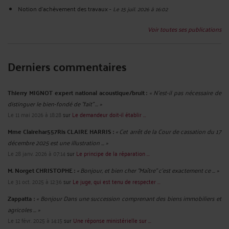
Notion d'achèvement des travaux
-
Le 15 juil. 2026 à 16:02
Voir toutes ses publications
Derniers commentaires
Thierry MIGNOT expert national acoustique/bruit :
« N'est-il pas nécessaire de
distinguer le bien-fondé de "fait" ... »
Le 11 mai 2026 à 18:28
sur
Le demandeur doit-il établir ...
Mme Clairehar557Ris CLAIRE HARRIS :
« Cet arrêt de la Cour de cassation du 17
décembre 2025 est une illustration ... »
Le 28 janv. 2026 à 07:14
sur
Le principe de la réparation ...
M. Norget CHRISTOPHE :
« Bonjour, et bien cher "Maître" c'est exactement ce ... »
Le 31 oct. 2025 à 12:36
sur
Le juge, qui est tenu de respecter ...
Zappatta :
« Bonjour Dans une succession comprenant des biens immobiliers et
agricoles ... »
Le 12 févr. 2025 à 14:15
sur
Une réponse ministérielle sur ...