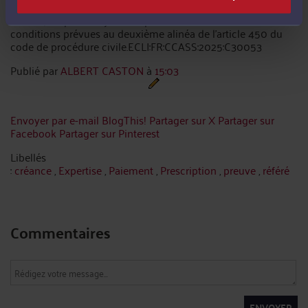
mille vingt-cinq par mise à disposition de l'arrêt au greffe de
la Cour, les parties ayant été préalablement avisées dans les
conditions prévues au deuxième alinéa de l'article 450 du
code de procédure civile.ECLI:FR:CCASS:2025:C30053
Publié par
ALBERT CASTON
à
15:03
Envoyer par e-mail
BlogThis!
Partager sur X
Partager sur
Facebook
Partager sur Pinterest
Libellés
:
créance
,
Expertise
,
Paiement
,
Prescription
,
preuve
,
référé
Commentaires
ENVOYER