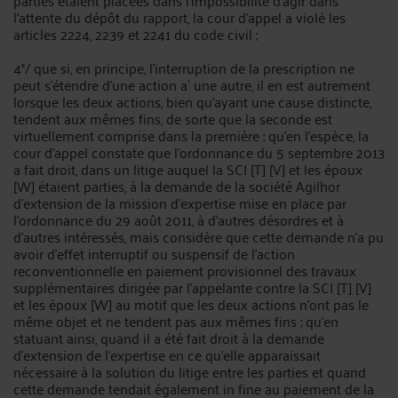
parties étaient placées dans l'impossibilité d'agir dans
l'attente du dépôt du rapport, la cour d'appel a violé les
articles 2224, 2239 et 2241 du code civil ;
4°/ que si, en principe, l'interruption de la prescription ne
peut s'étendre d'une action a` une autre, il en est autrement
lorsque les deux actions, bien qu'ayant une cause distincte,
tendent aux mêmes fins, de sorte que la seconde est
virtuellement comprise dans la première ; qu'en l'espèce, la
cour d'appel constate que l'ordonnance du 5 septembre 2013
a fait droit, dans un litige auquel la SCI [T] [V] et les époux
[W] étaient parties, à la demande de la société Agilhor
d'extension de la mission d'expertise mise en place par
l'ordonnance du 29 août 2011, à d'autres désordres et à
d'autres intéressés, mais considère que cette demande n'a pu
avoir d'effet interruptif ou suspensif de l'action
reconventionnelle en paiement provisionnel des travaux
supplémentaires dirigée par l'appelante contre la SCI [T] [V]
et les époux [W] au motif que les deux actions n'ont pas le
même objet et ne tendent pas aux mêmes fins ; qu'en
statuant ainsi, quand il a été fait droit à la demande
d'extension de l'expertise en ce qu'elle apparaissait
nécessaire à la solution du litige entre les parties et quand
cette demande tendait également in fine au paiement de la