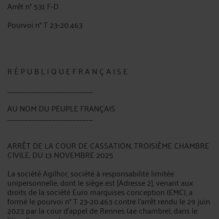
Arrêt n° 531 F-D
Pourvoi n° T 23-20.463
R É P U B L I Q U E F R A N Ç A I S E
_________________________
AU NOM DU PEUPLE FRANÇAIS
_________________________
ARRÊT DE LA COUR DE CASSATION, TROISIÈME CHAMBRE
CIVILE, DU 13 NOVEMBRE 2025
La société Agilhor, société à responsabilité limitée
unipersonnelle, dont le siège est [Adresse 2], venant aux
droits de la société Euro marquises conception (EMC), a
formé le pourvoi n° T 23-20.463 contre l'arrêt rendu le 29 juin
2023 par la cour d'appel de Rennes (4e chambre), dans le