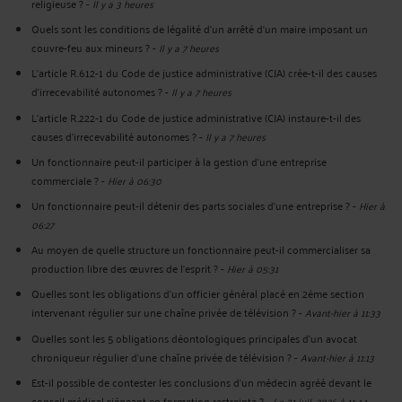
religieuse ?
-
Il y a 3 heures
Quels sont les conditions de légalité d'un arrêté d'un maire imposant un
couvre-feu aux mineurs ?
-
Il y a 7 heures
L’article R.612‑1 du Code de justice administrative (CJA) crée-t-il des causes
d’irrecevabilité autonomes ?
-
Il y a 7 heures
L’article R.222‑1 du Code de justice administrative (CJA) instaure-t-il des
causes d’irrecevabilité autonomes ?
-
Il y a 7 heures
Un fonctionnaire peut-il participer à la gestion d’une entreprise
commerciale ?
-
Hier à 06:30
Un fonctionnaire peut-il détenir des parts sociales d’une entreprise ?
-
Hier à
06:27
Au moyen de quelle structure un fonctionnaire peut-il commercialiser sa
production libre des œuvres de l’esprit ?
-
Hier à 05:31
Quelles sont les obligations d’un officier général placé en 2ème section
intervenant régulier sur une chaîne privée de télévision ?
-
Avant-hier à 11:33
Quelles sont les 5 obligations déontologiques principales d’un avocat
chroniqueur régulier d’une chaîne privée de télévision ?
-
Avant-hier à 11:13
Est-il possible de contester les conclusions d’un médecin agréé devant le
conseil médical siégeant en formation restreinte ?
-
Le 31 juil. 2026 à 11:44