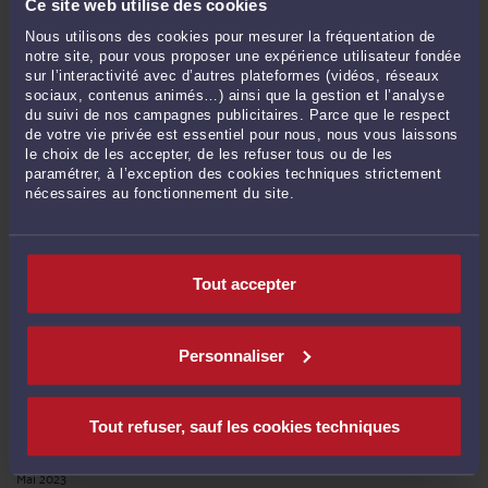
Ce site web utilise des cookies
Novembre 2024
Octobre 2024
Nous utilisons des cookies pour mesurer la fréquentation de
notre site, pour vous proposer une expérience utilisateur fondée
Septembre 2024
sur l’interactivité avec d’autres plateformes (vidéos, réseaux
Août 2024
sociaux, contenus animés…) ainsi que la gestion et l’analyse
du suivi de nos campagnes publicitaires. Parce que le respect
Juillet 2024
de votre vie privée est essentiel pour nous, nous vous laissons
Juin 2024
le choix de les accepter, de les refuser tous ou de les
paramétrer, à l’exception des cookies techniques strictement
Mai 2024
nécessaires au fonctionnement du site.
Avril 2024
Mars 2024
Février 2024
Tout accepter
Janvier 2024
Décembre 2023
Personnaliser
Novembre 2023
Octobre 2023
Septembre 2023
Tout refuser, sauf les cookies techniques
Juin 2023
Mai 2023