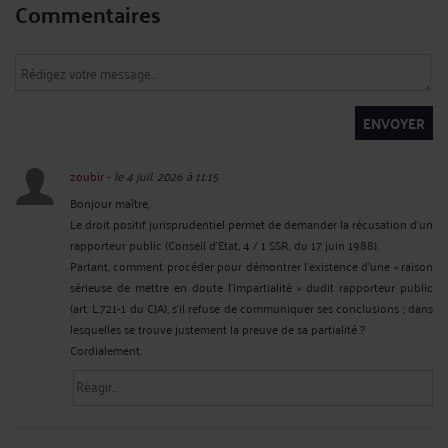
Commentaires
ENVOYER
zoubir
-
le 4 juil. 2026 à 11:15
Bonjour maître,
Le droit positif jurisprudentiel permet de demander la récusation d’un
rapporteur public (Conseil d'Etat, 4 / 1 SSR, du 17 juin 1988).
Partant, comment procéder pour démontrer l’existence d’une « raison
sérieuse de mettre en doute l’impartialité » dudit rapporteur public
(art. L.721-1 du CJA), s’il refuse de communiquer ses conclusions ; dans
lesquelles se trouve justement la preuve de sa partialité ?
Cordialement.