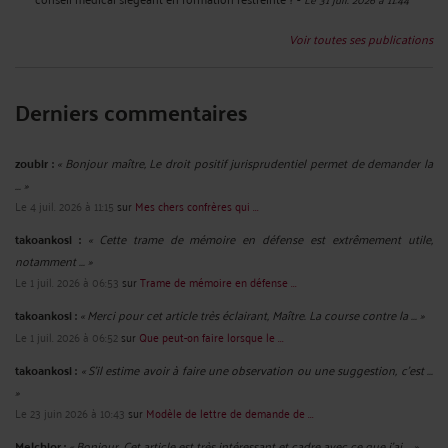
Voir toutes ses publications
Derniers commentaires
zoubir :
« Bonjour maître, Le droit positif jurisprudentiel permet de demander la
... »
Le 4 juil. 2026 à 11:15
sur
Mes chers confrères qui ...
takoankosi :
« Cette trame de mémoire en défense est extrêmement utile,
notamment ... »
Le 1 juil. 2026 à 06:53
sur
Trame de mémoire en défense ...
takoankosi :
« Merci pour cet article très éclairant, Maître. La course contre la ... »
Le 1 juil. 2026 à 06:52
sur
Que peut-on faire lorsque le ...
takoankosi :
« S’il estime avoir à faire une observation ou une suggestion, c’est ...
»
Le 23 juin 2026 à 10:43
sur
Modèle de lettre de demande de ...
Melchior :
« Bonjour. Cet article est très intéressant et cadre avec ce que j'ai ... »