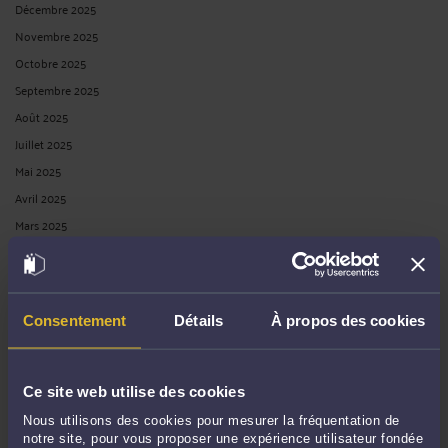
Décembre 2025
Novembre 2025
Octobre 2025
Septembre 2025
Août 2025
Juillet 2025
Mai 2025
Avril 2025
Mars 2025
Février 2025
Janvier 2025
Décembre 2024
Consentement
Détails
À propos des cookies
Novembre 2024
Octobre 2024
Septembre 2024
Ce site web utilise des cookies
Août 2024
Nous utilisons des cookies pour mesurer la fréquentation de
Juillet 2024
notre site, pour vous proposer une expérience utilisateur fondée