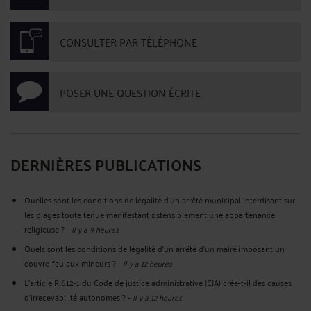
CONSULTER PAR TÉLÉPHONE
POSER UNE QUESTION ÉCRITE
DERNIÈRES PUBLICATIONS
Quelles sont les conditions de légalité d’un arrêté municipal interdisant sur
les plages toute tenue manifestant ostensiblement une appartenance
religieuse ?
-
Il y a 9 heures
Quels sont les conditions de légalité d'un arrêté d'un maire imposant un
couvre-feu aux mineurs ?
-
Il y a 12 heures
L’article R.612‑1 du Code de justice administrative (CJA) crée-t-il des causes
d’irrecevabilité autonomes ?
-
Il y a 12 heures