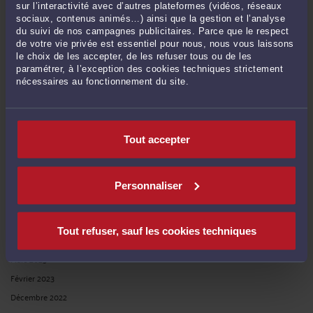
sur l’interactivité avec d’autres plateformes (vidéos, réseaux
Juin 2024
sociaux, contenus animés…) ainsi que la gestion et l’analyse
Mai 2024
du suivi de nos campagnes publicitaires. Parce que le respect
de votre vie privée est essentiel pour nous, nous vous laissons
Avril 2024
le choix de les accepter, de les refuser tous ou de les
Mars 2024
paramétrer, à l’exception des cookies techniques strictement
nécessaires au fonctionnement du site.
Février 2024
Janvier 2024
Décembre 2023
Tout accepter
Novembre 2023
Octobre 2023
Septembre 2023
Personnaliser
Juin 2023
Mai 2023
Tout refuser, sauf les cookies techniques
Avril 2023
Mars 2023
Février 2023
Décembre 2022