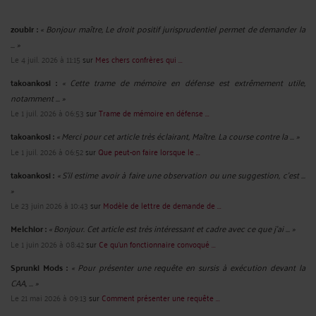
zoubir :
« Bonjour maître, Le droit positif jurisprudentiel permet de demander la
... »
Le 4 juil. 2026 à 11:15
sur
Mes chers confrères qui ...
takoankosi :
« Cette trame de mémoire en défense est extrêmement utile,
notamment ... »
Le 1 juil. 2026 à 06:53
sur
Trame de mémoire en défense ...
takoankosi :
« Merci pour cet article très éclairant, Maître. La course contre la ... »
Le 1 juil. 2026 à 06:52
sur
Que peut-on faire lorsque le ...
takoankosi :
« S’il estime avoir à faire une observation ou une suggestion, c’est ...
»
Le 23 juin 2026 à 10:43
sur
Modèle de lettre de demande de ...
Melchior :
« Bonjour. Cet article est très intéressant et cadre avec ce que j'ai ... »
Le 1 juin 2026 à 08:42
sur
Ce qu’un fonctionnaire convoqué ...
Sprunki Mods :
« Pour présenter une requête en sursis à exécution devant la
CAA, ... »
Le 21 mai 2026 à 09:13
sur
Comment présenter une requête ...