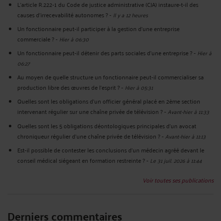
L’article R.222‑1 du Code de justice administrative (CJA) instaure-t-il des
causes d’irrecevabilité autonomes ?
-
Il y a 12 heures
Un fonctionnaire peut-il participer à la gestion d’une entreprise
commerciale ?
-
Hier à 06:30
Un fonctionnaire peut-il détenir des parts sociales d’une entreprise ?
-
Hier à
06:27
Au moyen de quelle structure un fonctionnaire peut-il commercialiser sa
production libre des œuvres de l’esprit ?
-
Hier à 05:31
Quelles sont les obligations d’un officier général placé en 2ème section
intervenant régulier sur une chaîne privée de télévision ?
-
Avant-hier à 11:33
Quelles sont les 5 obligations déontologiques principales d’un avocat
chroniqueur régulier d’une chaîne privée de télévision ?
-
Avant-hier à 11:13
Est-il possible de contester les conclusions d’un médecin agréé devant le
conseil médical siégeant en formation restreinte ?
-
Le 31 juil. 2026 à 11:44
Voir toutes ses publications
Derniers commentaires