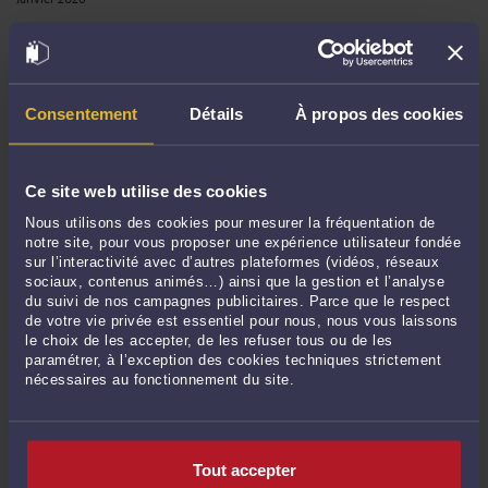
Décembre 2025
Novembre 2025
Octobre 2025
Septembre 2025
Consentement
Détails
À propos des cookies
Août 2025
Juillet 2025
Ce site web utilise des cookies
Mai 2025
Nous utilisons des cookies pour mesurer la fréquentation de
Avril 2025
notre site, pour vous proposer une expérience utilisateur fondée
Mars 2025
sur l’interactivité avec d’autres plateformes (vidéos, réseaux
sociaux, contenus animés…) ainsi que la gestion et l’analyse
Février 2025
du suivi de nos campagnes publicitaires. Parce que le respect
Janvier 2025
de votre vie privée est essentiel pour nous, nous vous laissons
le choix de les accepter, de les refuser tous ou de les
Décembre 2024
paramétrer, à l’exception des cookies techniques strictement
Novembre 2024
nécessaires au fonctionnement du site.
Octobre 2024
Septembre 2024
Août 2024
Tout accepter