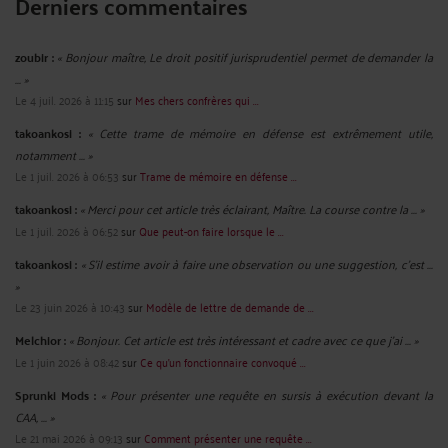
Derniers commentaires
zoubir :
« Bonjour maître, Le droit positif jurisprudentiel permet de demander la
... »
Le 4 juil. 2026 à 11:15
sur
Mes chers confrères qui ...
takoankosi :
« Cette trame de mémoire en défense est extrêmement utile,
notamment ... »
Le 1 juil. 2026 à 06:53
sur
Trame de mémoire en défense ...
takoankosi :
« Merci pour cet article très éclairant, Maître. La course contre la ... »
Le 1 juil. 2026 à 06:52
sur
Que peut-on faire lorsque le ...
takoankosi :
« S’il estime avoir à faire une observation ou une suggestion, c’est ...
»
Le 23 juin 2026 à 10:43
sur
Modèle de lettre de demande de ...
Melchior :
« Bonjour. Cet article est très intéressant et cadre avec ce que j'ai ... »
Le 1 juin 2026 à 08:42
sur
Ce qu’un fonctionnaire convoqué ...
Sprunki Mods :
« Pour présenter une requête en sursis à exécution devant la
CAA, ... »
Le 21 mai 2026 à 09:13
sur
Comment présenter une requête ...