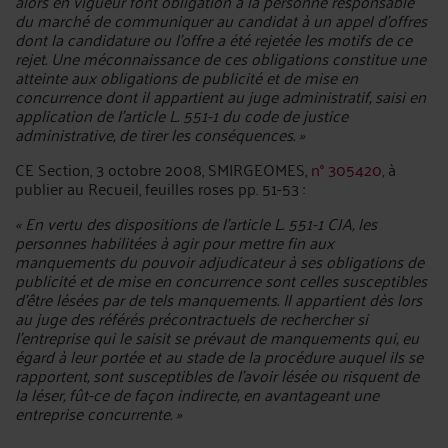
alors en vigueur font obligation à la personne responsable
du marché de communiquer au candidat à un appel d'offres
dont la candidature ou l'offre a été rejetée les motifs de ce
rejet. Une méconnaissance de ces obligations constitue une
atteinte aux obligations de publicité et de mise en
concurrence dont il appartient au juge administratif, saisi en
application de l'article L. 551-1 du code de justice
administrative, de tirer les conséquences. »
CE Section, 3 octobre 2008, SMIRGEOMES,
n° 305420
, à
publier au Recueil, feuilles roses pp. 51-53 :
« En vertu des dispositions de l'article L. 551-1 CJA, les
personnes habilitées à agir pour mettre fin aux
manquements du pouvoir adjudicateur à ses obligations de
publicité et de mise en concurrence sont celles susceptibles
d'être lésées par de tels manquements. Il appartient dès lors
au juge des référés précontractuels de rechercher si
l'entreprise qui le saisit se prévaut de manquements qui, eu
égard à leur portée et au stade de la procédure auquel ils se
rapportent, sont susceptibles de l'avoir lésée ou risquent de
la léser, fût-ce de façon indirecte, en avantageant une
entreprise concurrente. »