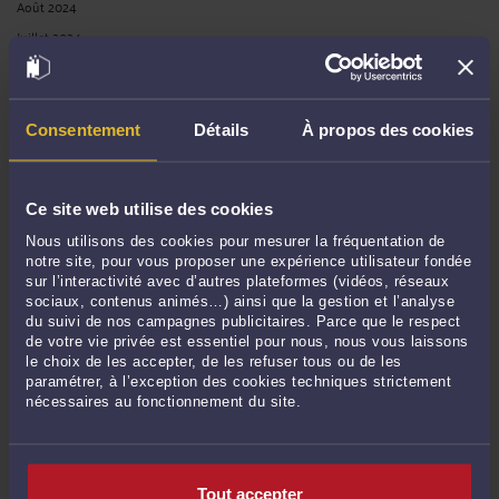
Août 2024
Juillet 2024
Juin 2024
Mai 2024
Avril 2024
Consentement
Détails
À propos des cookies
Mars 2024
Février 2024
Ce site web utilise des cookies
Janvier 2024
Nous utilisons des cookies pour mesurer la fréquentation de
Décembre 2023
notre site, pour vous proposer une expérience utilisateur fondée
Novembre 2023
sur l’interactivité avec d’autres plateformes (vidéos, réseaux
sociaux, contenus animés…) ainsi que la gestion et l’analyse
Octobre 2023
du suivi de nos campagnes publicitaires. Parce que le respect
Septembre 2023
de votre vie privée est essentiel pour nous, nous vous laissons
le choix de les accepter, de les refuser tous ou de les
Juin 2023
paramétrer, à l’exception des cookies techniques strictement
Mai 2023
nécessaires au fonctionnement du site.
Avril 2023
Mars 2023
Février 2023
Tout accepter