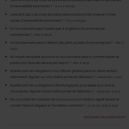
d’irrecevabilité autonomes ?
-
Il y a 3 heures
L’article R.222‑1 du Code de justice administrative (CJA) instaure-t-il des
causes d’irrecevabilité autonomes ?
-
Il y a 4 heures
Un fonctionnaire peut-il participer à la gestion d’une entreprise
commerciale ?
-
Hier à 06:30
Un fonctionnaire peut-il détenir des parts sociales d’une entreprise ?
-
Hier à
06:27
Au moyen de quelle structure un fonctionnaire peut-il commercialiser sa
production libre des œuvres de l’esprit ?
-
Hier à 05:31
Quelles sont les obligations d’un officier général placé en 2ème section
intervenant régulier sur une chaîne privée de télévision ?
-
Avant-hier à 11:33
Quelles sont les 5 obligations déontologiques principales d’un avocat
chroniqueur régulier d’une chaîne privée de télévision ?
-
Avant-hier à 11:13
Est-il possible de contester les conclusions d’un médecin agréé devant le
conseil médical siégeant en formation restreinte ?
-
Le 31 juil. 2026 à 11:44
Voir toutes ses publications