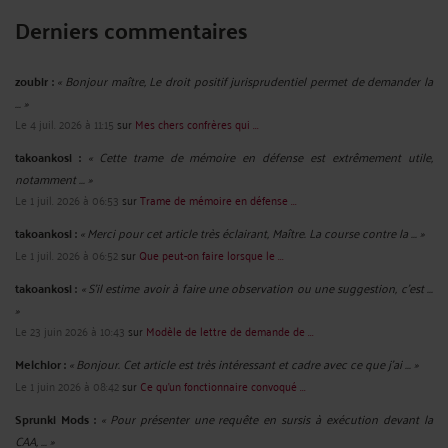
Derniers commentaires
zoubir :
« Bonjour maître, Le droit positif jurisprudentiel permet de demander la
... »
Le 4 juil. 2026 à 11:15
sur
Mes chers confrères qui ...
takoankosi :
« Cette trame de mémoire en défense est extrêmement utile,
notamment ... »
Le 1 juil. 2026 à 06:53
sur
Trame de mémoire en défense ...
takoankosi :
« Merci pour cet article très éclairant, Maître. La course contre la ... »
Le 1 juil. 2026 à 06:52
sur
Que peut-on faire lorsque le ...
takoankosi :
« S’il estime avoir à faire une observation ou une suggestion, c’est ...
»
Le 23 juin 2026 à 10:43
sur
Modèle de lettre de demande de ...
Melchior :
« Bonjour. Cet article est très intéressant et cadre avec ce que j'ai ... »
Le 1 juin 2026 à 08:42
sur
Ce qu’un fonctionnaire convoqué ...
Sprunki Mods :
« Pour présenter une requête en sursis à exécution devant la
CAA, ... »