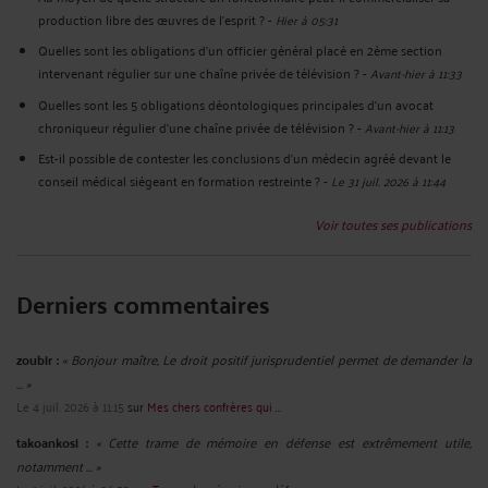
production libre des œuvres de l’esprit ?
-
Hier à 05:31
Quelles sont les obligations d’un officier général placé en 2ème section
intervenant régulier sur une chaîne privée de télévision ?
-
Avant-hier à 11:33
Quelles sont les 5 obligations déontologiques principales d’un avocat
chroniqueur régulier d’une chaîne privée de télévision ?
-
Avant-hier à 11:13
Est-il possible de contester les conclusions d’un médecin agréé devant le
conseil médical siégeant en formation restreinte ?
-
Le 31 juil. 2026 à 11:44
Voir toutes ses publications
Derniers commentaires
zoubir :
« Bonjour maître, Le droit positif jurisprudentiel permet de demander la
... »
Le 4 juil. 2026 à 11:15
sur
Mes chers confrères qui ...
takoankosi :
« Cette trame de mémoire en défense est extrêmement utile,
notamment ... »