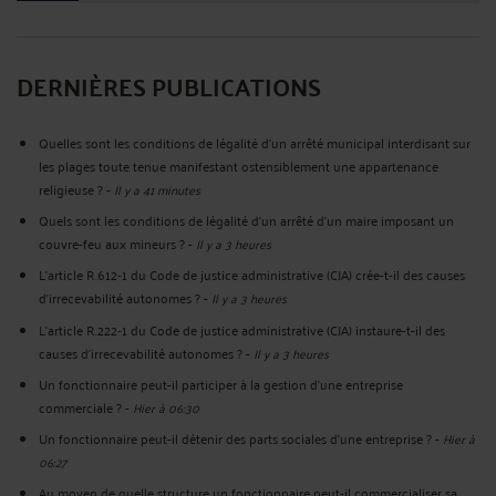
DERNIÈRES PUBLICATIONS
Quelles sont les conditions de légalité d’un arrêté municipal interdisant sur
les plages toute tenue manifestant ostensiblement une appartenance
religieuse ?
-
Il y a 41 minutes
Quels sont les conditions de légalité d'un arrêté d'un maire imposant un
couvre-feu aux mineurs ?
-
Il y a 3 heures
L’article R.612‑1 du Code de justice administrative (CJA) crée-t-il des causes
d’irrecevabilité autonomes ?
-
Il y a 3 heures
L’article R.222‑1 du Code de justice administrative (CJA) instaure-t-il des
causes d’irrecevabilité autonomes ?
-
Il y a 3 heures
Un fonctionnaire peut-il participer à la gestion d’une entreprise
commerciale ?
-
Hier à 06:30
Un fonctionnaire peut-il détenir des parts sociales d’une entreprise ?
-
Hier à
06:27
Au moyen de quelle structure un fonctionnaire peut-il commercialiser sa