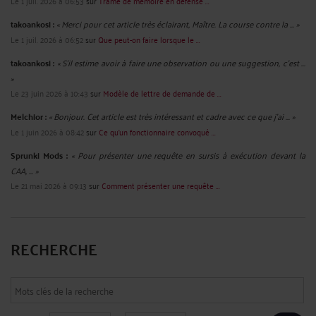
Le 1 juil. 2026 à 06:53
sur
Trame de mémoire en défense ...
takoankosi :
« Merci pour cet article très éclairant, Maître. La course contre la ... »
Le 1 juil. 2026 à 06:52
sur
Que peut-on faire lorsque le ...
takoankosi :
« S’il estime avoir à faire une observation ou une suggestion, c’est ...
»
Le 23 juin 2026 à 10:43
sur
Modèle de lettre de demande de ...
Melchior :
« Bonjour. Cet article est très intéressant et cadre avec ce que j'ai ... »
Le 1 juin 2026 à 08:42
sur
Ce qu’un fonctionnaire convoqué ...
Sprunki Mods :
« Pour présenter une requête en sursis à exécution devant la
CAA, ... »
Le 21 mai 2026 à 09:13
sur
Comment présenter une requête ...
RECHERCHE