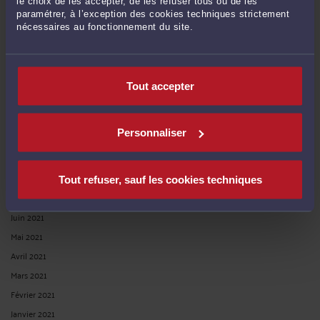
le choix de les accepter, de les refuser tous ou de les
Mai 2022
paramétrer, à l’exception des cookies techniques strictement
Avril 2022
nécessaires au fonctionnement du site.
Mars 2022
Février 2022
Janvier 2022
Tout accepter
Décembre 2021
Novembre 2021
Personnaliser
Octobre 2021
Septembre 2021
Août 2021
Tout refuser, sauf les cookies techniques
Juillet 2021
Juin 2021
Mai 2021
Avril 2021
Mars 2021
Février 2021
Janvier 2021