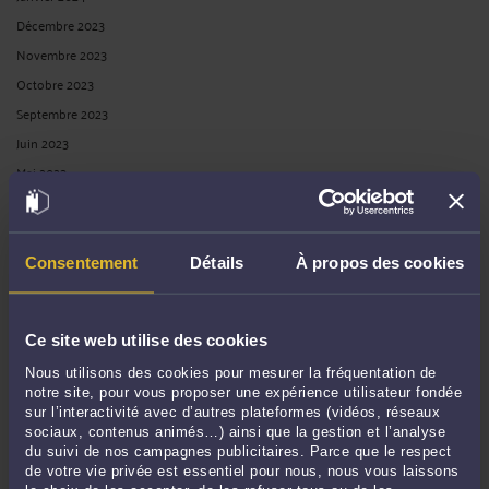
Décembre 2023
Novembre 2023
Octobre 2023
Septembre 2023
Juin 2023
Mai 2023
Avril 2023
Mars 2023
Février 2023
Consentement
Détails
À propos des cookies
Décembre 2022
Novembre 2022
Ce site web utilise des cookies
Octobre 2022
Nous utilisons des cookies pour mesurer la fréquentation de
Septembre 2022
notre site, pour vous proposer une expérience utilisateur fondée
Août 2022
sur l’interactivité avec d’autres plateformes (vidéos, réseaux
sociaux, contenus animés…) ainsi que la gestion et l’analyse
Juillet 2022
du suivi de nos campagnes publicitaires. Parce que le respect
Juin 2022
de votre vie privée est essentiel pour nous, nous vous laissons