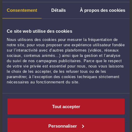
Argent bloqué au Liban: La clause qui vous renvoie à Beyrouth est-elle
vraiment opposable ?
-
Le 2 juil. 2026 à 13:59
Consentement
Détails
À propos des cookies
Avoirs bloqués au Liban : vous pouvez agir depuis la France
-
Le 29 juin 2026
à 13:36
Ce site web utilise des cookies
Divorce et prêt en francs suisses : qui peut agir et comment ?
-
Le 29 juin
2026 à 13:13
Nous utilisons des cookies pour mesurer la fréquentation de
notre site, pour vous proposer une expérience utilisateur fondée
La déchéance du terme : comprendre et contester
-
Le 29 juin 2026 à 13:05
sur l’interactivité avec d’autres plateformes (vidéos, réseaux
sociaux, contenus animés…) ainsi que la gestion et l’analyse
Voir toutes ses publications
du suivi de nos campagnes publicitaires. Parce que le respect
de votre vie privée est essentiel pour nous, nous vous laissons
le choix de les accepter, de les refuser tous ou de les
Derniers commentaires
paramétrer, à l’exception des cookies techniques strictement
nécessaires au fonctionnement du site.
Renard :
« J'ai investi effectivement dans ce montage Nov Accès en Martinique, ...
»
Tout accepter
Le 24 juil. 2026 à 21:52
sur
NOV'ACCES, un montage de ...
jamesbond :
« Thanks for sharing a detailed guide, I would recommend you to
check this ... »
Personnaliser
Le 25 févr. 2026 à 21:05
sur
Prêt en devises étrangères : ...