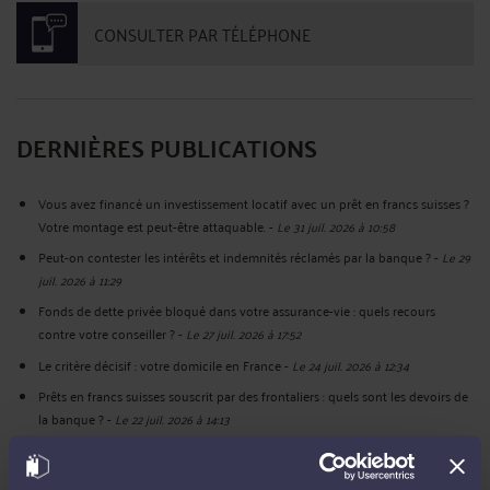
CONSULTER PAR TÉLÉPHONE
DERNIÈRES PUBLICATIONS
Vous avez financé un investissement locatif avec un prêt en francs suisses ?
Votre montage est peut-être attaquable.
-
Le 31 juil. 2026 à 10:58
Peut-on contester les intérêts et indemnités réclamés par la banque ?
-
Le 29
juil. 2026 à 11:29
Fonds de dette privée bloqué dans votre assurance-vie : quels recours
contre votre conseiller ?
-
Le 27 juil. 2026 à 17:52
Le critère décisif : votre domicile en France
-
Le 24 juil. 2026 à 12:34
Prêts en francs suisses souscrit par des frontaliers : quels sont les devoirs de
la banque ?
-
Le 22 juil. 2026 à 14:13
Nullité des prêts en francs suisses: Prêt in fine adossé à une assurance-vie
-
Le 2 juil. 2026 à 16:23