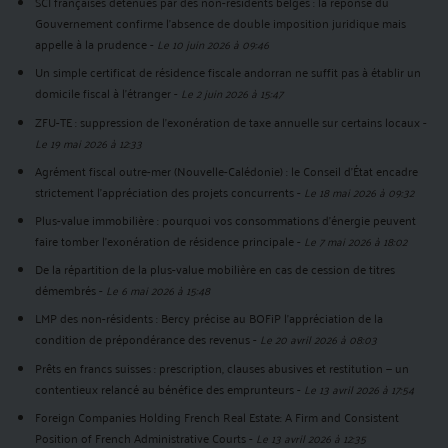
SCI françaises détenues par des non-résidents belges : la réponse du
Gouvernement confirme l'absence de double imposition juridique mais
appelle à la prudence
-
Le 10 juin 2026 à 09:46
Un simple certificat de résidence fiscale andorran ne suffit pas à établir un
domicile fiscal à l'étranger
-
Le 2 juin 2026 à 15:47
ZFU-TE : suppression de l’exonération de taxe annuelle sur certains locaux
-
Le 19 mai 2026 à 12:33
Agrément fiscal outre-mer (Nouvelle-Calédonie) : le Conseil d’État encadre
strictement l’appréciation des projets concurrents
-
Le 18 mai 2026 à 09:32
Plus-value immobilière : pourquoi vos consommations d’énergie peuvent
faire tomber l’exonération de résidence principale
-
Le 7 mai 2026 à 18:02
De la répartition de la plus-value mobilière en cas de cession de titres
démembrés
-
Le 6 mai 2026 à 15:48
LMP des non-résidents : Bercy précise au BOFiP l’appréciation de la
condition de prépondérance des revenus
-
Le 20 avril 2026 à 08:03
Prêts en francs suisses : prescription, clauses abusives et restitution — un
contentieux relancé au bénéfice des emprunteurs
-
Le 13 avril 2026 à 17:54
Foreign Companies Holding French Real Estate: A Firm and Consistent
Position of French Administrative Courts
-
Le 13 avril 2026 à 12:35