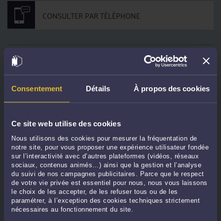
CONSULTER PAR TÉLÉPHONE
DERNIÈRES PUBLICATIONS
Consentement
Détails
À propos des cookies
Cession de sociétés à prépondérance immobilière françaises par des
sociétés belges : la CAA de Paris confirme l'imposition en France
-
Le 10 juin
2026 à 09:58
Ce site web utilise des cookies
SCI françaises détenues par des non-résidents belges : la réponse du
Gouvernement confirme l'absence de double imposition juridique mais
Nous utilisons des cookies pour mesurer la fréquentation de
appelle à la prudence
-
Le 10 juin 2026 à 09:46
notre site, pour vous proposer une expérience utilisateur fondée
sur l’interactivité avec d’autres plateformes (vidéos, réseaux
Un simple certificat de résidence fiscale andorran ne suffit pas à établir un
sociaux, contenus animés…) ainsi que la gestion et l’analyse
domicile fiscal à l'étranger
-
Le 2 juin 2026 à 15:47
du suivi de nos campagnes publicitaires. Parce que le respect
de votre vie privée est essentiel pour nous, nous vous laissons
ZFU-TE : suppression de l’exonération de taxe annuelle sur certains locaux
-
le choix de les accepter, de les refuser tous ou de les
Le 19 mai 2026 à 12:33
paramétrer, à l’exception des cookies techniques strictement
Agrément fiscal outre-mer (Nouvelle-Calédonie) : le Conseil d’État encadre
nécessaires au fonctionnement du site.
strictement l’appréciation des projets concurrents
-
Le 18 mai 2026 à 09:32