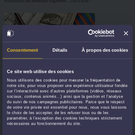
d’instruction des demandes d’agrément ...
Lire la suite >
Consentement
Détails
À propos des cookies
Ce site web utilise des cookies
PLUS-VALUE IMMOBILIÈRE : POURQUOI VOS CONSOMMATIONS
D’ÉNERGIE PEUVENT FAIRE TOMBER L’EXONÉRATION DE
Nous utilisons des cookies pour mesurer la fréquentation de
RÉSIDENCE PRINCIPALE
notre site, pour vous proposer une expérience utilisateur fondée
Par
Antoine BERGEOT
le 07/05/2026
sur l’interactivité avec d’autres plateformes (vidéos, réseaux
sociaux, contenus animés…) ainsi que la gestion et l’analyse
Par un arrêt du 29 avril 2026 (CAA Lyon, n°24LY03156), la cour administrative
du suivi de nos campagnes publicitaires. Parce que le respect
de votre vie privée est essentiel pour nous, nous vous laissons
d’appel de Lyon rappelle avec fermeté un principe désormais constant :
le choix de les accepter, de les refuser tous ou de les
l’exonération de la plus-value au titre de la résidence principale suppose une
paramétrer, à l’exception des cookies techniques strictement
occupation effective et habituelle du logement au jour de la cession. Les juges ...
nécessaires au fonctionnement du site.
Lire la suite >