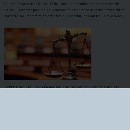
tournant majeur dans la fiscalité de la location meublée non professionnelle
(LMNP). La récente position gouvernementale en précise la portée temporelle et
consacre une interprétation extensive du dispositif, incluant les ...
Lire la suite >
INTERDIRE LES LOCATIONS MEUBLÉES DE COURTE DURÉE EN
COPROPRIÉTÉ : UN POUVOIR DÉSORMAIS VALIDÉ MAIS
STRICTEMENT ENCADRÉ
Par
Antoine BERGEOT
le 25/03/2026
La régulation des locations meublées de courte durée en copropriété,
notamment via des plateformes telles qu’Airbnb, Booking ou Abritel, connaît
une évolution majeure. D’une part, la loi n° 2024-1039 du 19 novembre 2024 dite