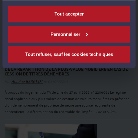
Tout accepter
Personnaliser
Tout refuser, sauf les cookies techniques
DE LA RÉPARTITION DE LA PLUS-VALUE MOBILIÈRE EN CAS DE
CESSION DE TITRES DÉMEMBRÉS
Par
Antoine BERGEOT
le 06/05/2026
À propos du jugement du TA de Lille du 27 avril 2026, n° 2206061 Le régime
fiscal applicable aux plus-values de cession de valeurs mobilières en présence
d’un démembrement de propriété demeure une source récurrente de
contentieux. La détermination du redevable de l’impôt, ...
Lire la suite >