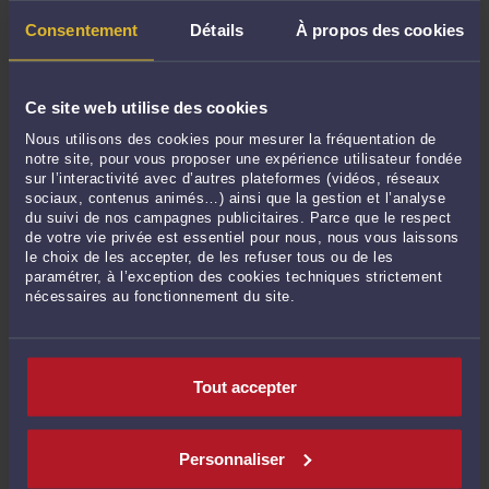
Juin 2025
Consentement
Détails
À propos des cookies
Janvier 2025
Décembre 2024
Septembre 2023
Ce site web utilise des cookies
Janvier 2023
Nous utilisons des cookies pour mesurer la fréquentation de
notre site, pour vous proposer une expérience utilisateur fondée
Mai 2022
sur l’interactivité avec d’autres plateformes (vidéos, réseaux
Juillet 2021
sociaux, contenus animés…) ainsi que la gestion et l’analyse
du suivi de nos campagnes publicitaires. Parce que le respect
Avril 2021
de votre vie privée est essentiel pour nous, nous vous laissons
Février 2021
le choix de les accepter, de les refuser tous ou de les
paramétrer, à l’exception des cookies techniques strictement
Janvier 2021
nécessaires au fonctionnement du site.
Novembre 2020
Octobre 2020
Avril 2020
Tout accepter
Janvier 2019
Novembre 2018
Personnaliser
Octobre 2018