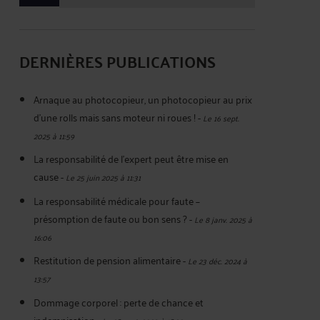
DERNIÈRES PUBLICATIONS
Arnaque au photocopieur, un photocopieur au prix
d'une rolls mais sans moteur ni roues !
-
Le 16 sept.
2025 à 11:59
La responsabilité de l’expert peut être mise en
cause
-
Le 25 juin 2025 à 11:31
La responsabilité médicale pour faute –
présomption de faute ou bon sens ?
-
Le 8 janv. 2025 à
16:06
Restitution de pension alimentaire
-
Le 23 déc. 2024 à
13:57
Dommage corporel : perte de chance et
indemnisation
-