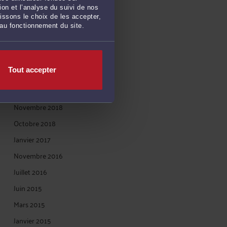
Février 2021
on et l’analyse du suivi de nos
issons le choix de les accepter,
Janvier 2021
 au fonctionnement du site.
Novembre 2020
Octobre 2020
Tout accepter
Avril 2020
Janvier 2019
Novembre 2018
Octobre 2018
Janvier 2017
Novembre 2016
Juillet 2016
Juin 2015
Mars 2015
Janvier 2015