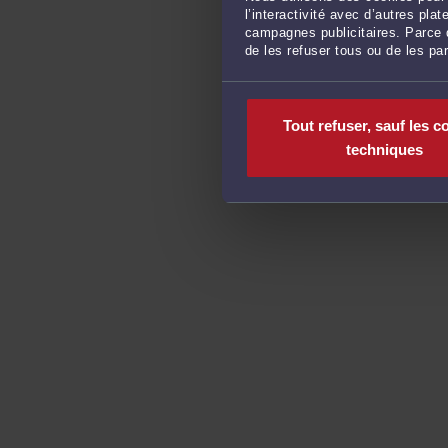
l’interactivité avec d’autres pl
campagnes publicitaires. Parce q
de les refuser tous ou de les pa
Tout refuser, sauf les c
techniques