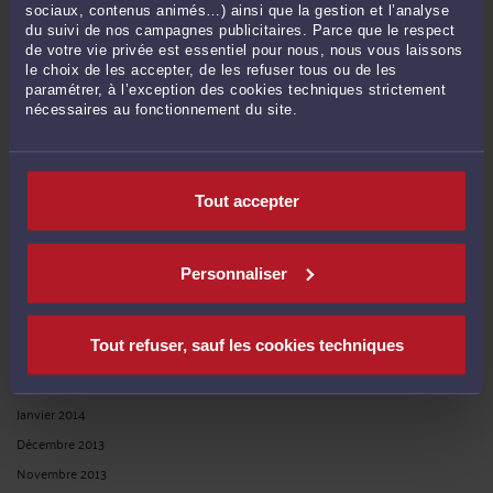
sociaux, contenus animés…) ainsi que la gestion et l’analyse
Janvier 2019
du suivi de nos campagnes publicitaires. Parce que le respect
de votre vie privée est essentiel pour nous, nous vous laissons
Novembre 2018
le choix de les accepter, de les refuser tous ou de les
Octobre 2018
paramétrer, à l’exception des cookies techniques strictement
nécessaires au fonctionnement du site.
Janvier 2017
Novembre 2016
Juillet 2016
Tout accepter
Juin 2015
Mars 2015
Janvier 2015
Personnaliser
Novembre 2014
Juin 2014
Tout refuser, sauf les cookies techniques
Mai 2014
Février 2014
Janvier 2014
Décembre 2013
Novembre 2013