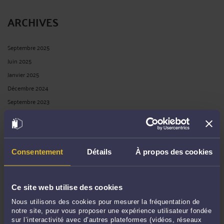
ARCHIVES
Septembre 2025
Juin 2025
Janvier 2025
Décembre 2024
Septembre 2023
Janvier 2023
Mai 2022
Juillet 2021
Consentement
Détails
À propos des cookies
Avril 2021
Février 2021
Janvier 2021
Ce site web utilise des cookies
Novembre 2020
Nous utilisons des cookies pour mesurer la fréquentation de
Octobre 2020
notre site, pour vous proposer une expérience utilisateur fondée
sur l’interactivité avec d’autres plateformes (vidéos, réseaux
Avril 2020