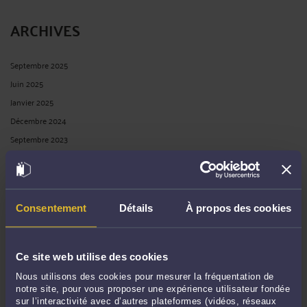
ARCHIVES
Septembre 2025
Juin 2025
Janvier 2025
Décembre 2024
Septembre 2023
Janvier 2023
Mai 2022
Juillet 2021
Consentement
Détails
À propos des cookies
Avril 2021
Février 2021
Janvier 2021
Ce site web utilise des cookies
Novembre 2020
Nous utilisons des cookies pour mesurer la fréquentation de
Octobre 2020
notre site, pour vous proposer une expérience utilisateur fondée
sur l’interactivité avec d’autres plateformes (vidéos, réseaux
Avril 2020