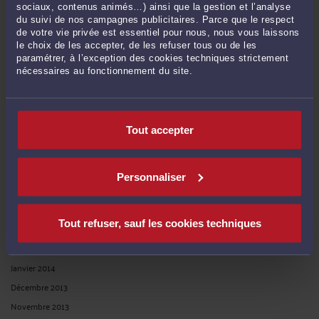
sociaux, contenus animés…) ainsi que la gestion et l’analyse
Janvier 2019
du suivi de nos campagnes publicitaires. Parce que le respect
de votre vie privée est essentiel pour nous, nous vous laissons
Novembre 2018
le choix de les accepter, de les refuser tous ou de les
Octobre 2018
paramétrer, à l’exception des cookies techniques strictement
nécessaires au fonctionnement du site.
Janvier 2017
Novembre 2016
Juillet 2016
Tout accepter
Juin 2015
Mars 2015
Janvier 2015
Personnaliser
Novembre 2014
Juin 2014
Tout refuser, sauf les cookies techniques
Mai 2014
Février 2014
Janvier 2014
Décembre 2013
Novembre 2013