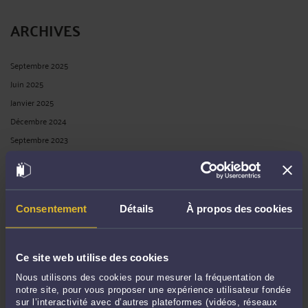
ARCHIVES
Septembre 2025
Juin 2025
Janvier 2025
Décembre 2024
Septembre 2023
Janvier 2023
Mai 2022
Juillet 2021
Consentement
Détails
À propos des cookies
Avril 2021
Février 2021
Janvier 2021
Ce site web utilise des cookies
Novembre 2020
Nous utilisons des cookies pour mesurer la fréquentation de
Octobre 2020
notre site, pour vous proposer une expérience utilisateur fondée
sur l’interactivité avec d’autres plateformes (vidéos, réseaux
Avril 2020