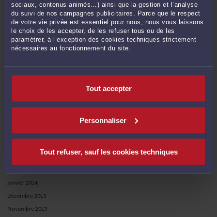
sociaux, contenus animés…) ainsi que la gestion et l’analyse
Janvier 2019
du suivi de nos campagnes publicitaires. Parce que le respect
de votre vie privée est essentiel pour nous, nous vous laissons
Novembre 2018
le choix de les accepter, de les refuser tous ou de les
Octobre 2018
paramétrer, à l’exception des cookies techniques strictement
nécessaires au fonctionnement du site.
Janvier 2017
Novembre 2016
Juillet 2016
Tout accepter
Juin 2015
Mars 2015
Janvier 2015
Personnaliser
Novembre 2014
Juin 2014
Tout refuser, sauf les cookies techniques
Mai 2014
Février 2014
Janvier 2014
Décembre 2013
Novembre 2013