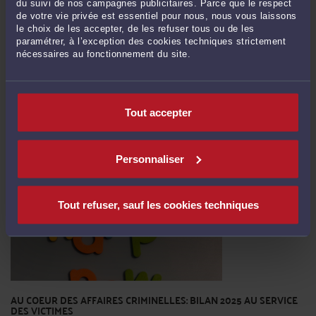
du suivi de nos campagnes publicitaires. Parce que le respect
de votre vie privée est essentiel pour nous, nous vous laissons
HUIS CLOS : COMPRENDRE LES AUDIENCES CRIMINELLES
le choix de les accepter, de les refuser tous ou de les
FERMÉES AU PUBLIC
paramétrer, à l’exception des cookies techniques strictement
Par
Caroline BOECKMANN
le 11/02/2026
nécessaires au fonctionnement du site.
La publicité des audiences est un principe fondamental de la justice française,
qu’il s’agisse des audiences correctionnelles ou criminelles. Ainsi, les audiences
sont publiques et ouvertes à tous. Pourtant, certaines affaires exigent que les
Tout accepter
portes se ferment : c’est le cas du huis clos, où le public est alors ...
Lire la suite >
Personnaliser
Tout refuser, sauf les cookies techniques
AU COEUR DES AFFAIRES CRIMINELLES: BILAN 2025 AU SERVICE
DES VICTIMES