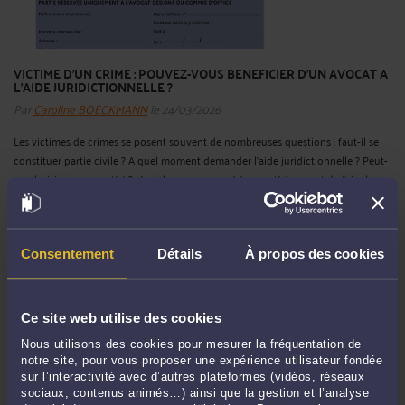
VICTIME D’UN CRIME : POUVEZ-VOUS BENEFICIER D’UN AVOCAT A
L’AIDE JURIDICTIONNELLE ?
Par
Caroline BOECKMANN
le 24/03/2026
Les victimes de crimes se posent souvent de nombreuses questions : faut-il se
constituer partie civile ? A quel moment demander l’aide juridictionnelle ? Peut-
on choisir son avocat(e) ? Un échange avec un(e) avocat(e) permet de faire le
point sur la situation, de vérifier si l’aide juridictionnelle peut être sollicitée ...
Lire
la suite >
Consentement
Détails
À propos des cookies
Ce site web utilise des cookies
Nous utilisons des cookies pour mesurer la fréquentation de
notre site, pour vous proposer une expérience utilisateur fondée
sur l’interactivité avec d’autres plateformes (vidéos, réseaux
sociaux, contenus animés…) ainsi que la gestion et l’analyse