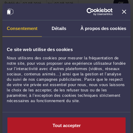
Publié du
au
Consentement
Détails
À propos des cookies
ARCHIVES
Janvier 2024
Ce site web utilise des cookies
Décembre 2023
Nous utilisons des cookies pour mesurer la fréquentation de
Mai 2023
notre site, pour vous proposer une expérience utilisateur fondée
sur l’interactivité avec d’autres plateformes (vidéos, réseaux
Avril 2023
sociaux, contenus animés…) ainsi que la gestion et l’analyse
Mars 2023
du suivi de nos campagnes publicitaires. Parce que le respect
de votre vie privée est essentiel pour nous, nous vous laissons
Février 2023
le choix de les accepter, de les refuser tous ou de les
Janvier 2023
paramétrer, à l’exception des cookies techniques strictement
nécessaires au fonctionnement du site.
Septembre 2022
Juin 2022
Mai 2022
Tout accepter
Avril 2022