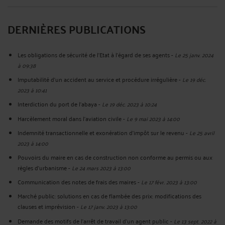
DERNIÈRES PUBLICATIONS
Les obligations de sécurité de l'Etat à l'égard de ses agents
-
Le 25 janv. 2024
à 09:38
Imputabilité d'un accident au service et procédure irrégulière
-
Le 19 déc.
2023 à 10:41
Interdiction du port de l'abaya
-
Le 19 déc. 2023 à 10:24
Harcèlement moral dans l'aviation civile
-
Le 9 mai 2023 à 14:00
Indemnité transactionnelle et exonération d'impôt sur le revenu
-
Le 25 avril
2023 à 14:00
Pouvoirs du maire en cas de construction non conforme au permis ou aux
règles d'urbanisme
-
Le 24 mars 2023 à 13:00
Communication des notes de frais des maires
-
Le 17 févr. 2023 à 13:00
Marché public: solutions en cas de flambée des prix: modifications des
clauses et imprévision
-
Le 17 janv. 2023 à 13:00
Demande des motifs de l'arrêt de travail d'un agent public
-
Le 13 sept. 2022 à