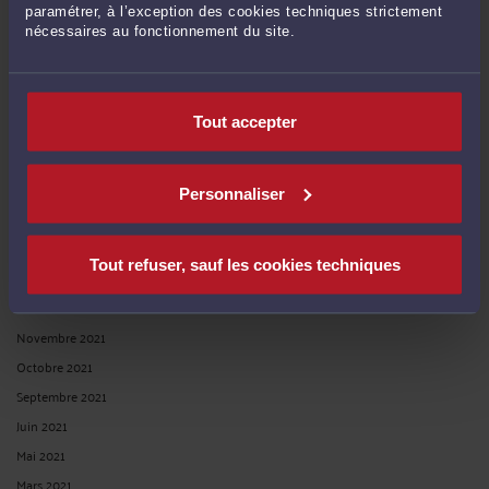
Décembre 2023
paramétrer, à l’exception des cookies techniques strictement
nécessaires au fonctionnement du site.
Mai 2023
Avril 2023
Mars 2023
Tout accepter
Février 2023
Janvier 2023
Septembre 2022
Personnaliser
Juin 2022
Mai 2022
Tout refuser, sauf les cookies techniques
Avril 2022
Mars 2022
Novembre 2021
Octobre 2021
Septembre 2021
Juin 2021
Mai 2021
Mars 2021