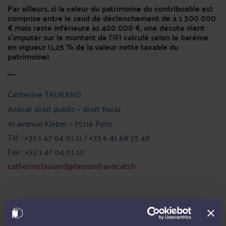
Par ailleurs,
si la valeur du patrimoine du contribuable est
comprise entre le seuil de déclenchement de à 1 300 000
€ mais reste inférieure à1 400 000 €, une décote vient
s'imputer sur le montant de l'IFI calculé selon le barème
en vigueur (1,25 % de la valeur nette taxable du
patrimoine).
---
Catherine TAURAND
Avocat droit public – droit fiscal
91 avenue Kléber – 75116 Paris
Tél. : +33 1 47 04 01 11 / +33 6 41 68 25 48
Fax : +33 1 47 04 01 10
catherine.taurand@taurand-avocats.fr