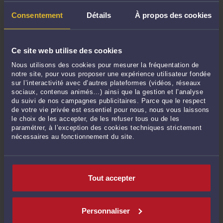
Commentaires
Consentement
Détails
À propos des cookies
Ce site web utilise des cookies
ENVOYER
Nous utilisons des cookies pour mesurer la fréquentation de
notre site, pour vous proposer une expérience utilisateur fondée
Pas de contribution, soyez le premier
sur l’interactivité avec d’autres plateformes (vidéos, réseaux
sociaux, contenus animés…) ainsi que la gestion et l’analyse
du suivi de nos campagnes publicitaires. Parce que le respect
CONTACTER ME TAURAND
de votre vie privée est essentiel pour nous, nous vous laissons
le choix de les accepter, de les refuser tous ou de les
paramétrer, à l’exception des cookies techniques strictement
nécessaires au fonctionnement du site.
CONSULTER PAR VIDÉO
Tout accepter
CONSULTER PAR TÉLÉPHONE
Personnaliser
POSER UNE QUESTION ÉCRITE