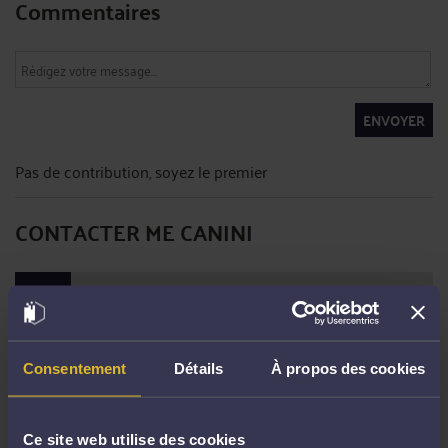
Commentaires
ENVOYER
Pas de contribution, soyez le premier
CONTACTER ME CANINI
PRENDRE RDV EN CABINET
Consentement
Détails
À propos des cookies
CONSULTER PAR VIDÉO
Ce site web utilise des cookies
CONSULTER PAR TÉLÉPHONE