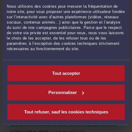
Nous utilisons des cookies pour mesurer la fréquentation de
notre site, pour vous proposer une expérience utilisateur fondée
sur l’interactivité avec d’autres plateformes (vidéos, réseaux
POSER UNE QUESTION ÉCRITE
sociaux, contenus animés…) ainsi que la gestion et l’analyse
du suivi de nos campagnes publicitaires. Parce que le respect
de votre vie privée est essentiel pour nous, nous vous laissons
le choix de les accepter, de les refuser tous ou de les
paramétrer, à l’exception des cookies techniques strictement
DERNIÈRES PUBLICATIONS
nécessaires au fonctionnement du site.
Opacité de gestion dans une SCI : comment protéger les actifs d'un associé
vulnérable sous curatelle ou sous tutelle ?
-
Le 8 juil. 2026 à 19:08
Tout accepter
Tutelle : Quand la vente immobilière constitue une faute de gestion du
tuteur
-
Le 8 juin 2026 à 15:05
Personnaliser
Assurance-vie et tutelle : Quelle responsabilité pour l'établissement financier
face au silence sur l'identité du bénéficiaire ?
-
Le 28 mai 2026 à 15:59
Tutelle et Entreprise Individuelle : Peut-on rester chef d'entreprise quand on
Tout refuser, sauf les cookies techniques
est protégé ?
-
Le 20 mai 2026 à 10:16
Accès au certificat médical de tutelle : comment le produire dans une
instance civile ou pénale ?
-
Le 14 mai 2026 à 12:21