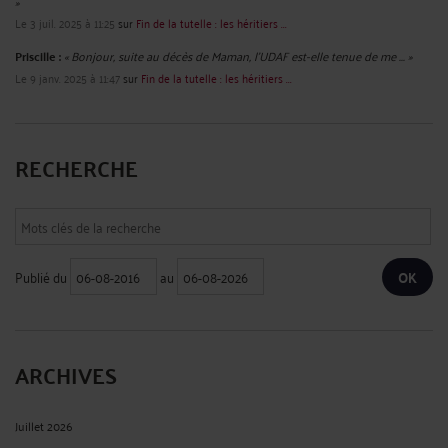
»
Le 3 juil. 2025 à 11:25
sur
Fin de la tutelle : les héritiers ...
Priscille :
« Bonjour, suite au décès de Maman, l'UDAF est-elle tenue de me ... »
Le 9 janv. 2025 à 11:47
sur
Fin de la tutelle : les héritiers ...
RECHERCHE
Publié du
au
ARCHIVES
Juillet 2026