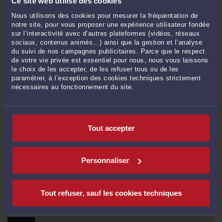
Ce site web utilise des cookies
Commentaires
Nous utilisons des cookies pour mesurer la fréquentation de
notre site, pour vous proposer une expérience utilisateur fondée
sur l’interactivité avec d’autres plateformes (vidéos, réseaux
sociaux, contenus animés…) ainsi que la gestion et l’analyse
du suivi de nos campagnes publicitaires. Parce que le respect
de votre vie privée est essentiel pour nous, nous vous laissons
ENVOYER
le choix de les accepter, de les refuser tous ou de les
paramétrer, à l’exception des cookies techniques strictement
nécessaires au fonctionnement du site.
Pas de contribution, soyez le premier
CONTACTER ME CANINI
Tout accepter
PRENDRE RDV EN CABINET
Personnaliser
Tout refuser, sauf les cookies techniques
CONSULTER PAR VIDÉO