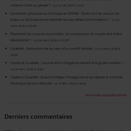
instance civile ou pénale ?
-
Le 14 mai 2026 à 12:21
Contention physique ou chimique en EHPAD : Quels sont les recours du
tuteur ou de la personne habilitée face au défaut d'information ?
-
Le 27
mars 2026 à 09:46
Placement du conjoint sous tutelle : le compte joint du couple doit-il être
désolidarisé ?
-
Le 24 mars 2026 à 09:38
Curatelle : l'assurance-vie au cœur d'un conflit familial
-
Le 17 mars 2026 à
15:38
Tutelle et Curatelle : L’avocat est-il obligatoire devant le Juge des tutelles ?
-
Le 16 mars 2026 à 11:54
Tutelle & Curatelle : Quand le Majeur Protégé refuse de réaliser le Contrôle
Technique de son véhicule
-
Le 12 févr. 2026 à 16:55
Voir toutes ses publications
Derniers commentaires
« Bonjour, ma mère est décédée le 17 Mars 2025.Elle était sous curatelle ...