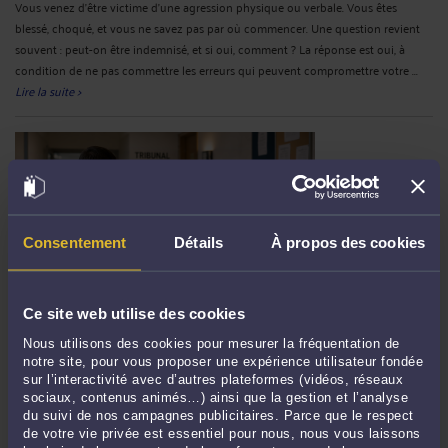
Vous venez d'être victime d'une agression physique ou verbale. Vous êtes
blessé, choqué, et vous ne savez pas par où commencer. Une question revient
souvent : peut-on être indemnisé, et si oui, comment ? La réponse est oui, à
condition de ne pas commettre les erreurs qui peuvent compromettre votre ...
Lire la suite >
Consentement
Détails
À propos des cookies
Ce site web utilise des cookies
CONVOCATION CHEZ LE JUGE DES ENFANTS : QUE FAIRE ? DROITS,
Nous utilisons des cookies pour mesurer la fréquentation de
PROCÉDURE ET RÔLE DE L'AVOCAT POUR LES PARENTS
notre site, pour vous proposer une expérience utilisateur fondée
Par
David TAVARATIAN
le 01/06/2026
sur l’interactivité avec d’autres plateformes (vidéos, réseaux
sociaux, contenus animés…) ainsi que la gestion et l’analyse
Vous avez reçu une convocation chez le juge des enfants à Thionville ? Maître
du suivi de nos campagnes publicitaires. Parce que le respect
TAVARATIAN David, avocat, vous explique vos droits et vous défend. Recevoir
de votre vie privée est essentiel pour nous, nous vous laissons