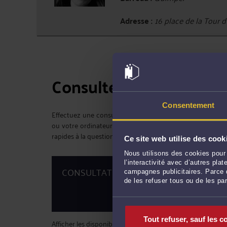
Adresse :
16 place de la Tour
Consulter un avocat pa
Consentement
Effectuez une consultation vidéo avec Maître Selo en to
ou votre ordinateur. Cette consultation vidéo vous perm
rapides à la question que vous vous posez.
Ce site web utilise des cook
Nous utilisons des cookies pour 
Gra
l’interactivité avec d’autres pl
CONSULTATION VIDÉO
campagnes publicitaires. Parce q
de les refuser tous ou de les pa
Tout refuser, sauf les c
Afficher les disponibilités