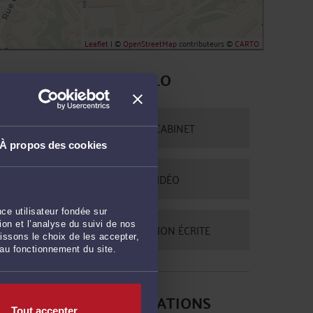
Leaflet
| ©
OpenStreetMap
contributeurs ©
CARTO
CONTACTER ME SELO
PRENDRE RDV EN CABINET
À propos des cookies
CONSULTER PAR VIDÉO
ce utilisateur fondée sur
on et l’analyse du suivi de nos
POSER UNE QUESTION ÉCRITE
issons le choix de les accepter,
 au fonctionnement du site.
DERNIÈRES PUBLICATIONS
Tout accepter