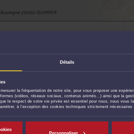
 d'Auvergne 29000 QUIMPER
r vidéo
Détails
ute sécurité, n’importe où avec votre smartphone
et d'obtenir des éléments de réponse concrets et
ies
mesurer la fréquentation de notre site, pour vous proposer une expérien
tuit
ateformes (vidéos, réseaux sociaux, contenus animés…) ainsi que la gesti
ue le respect de votre vie privée est essentiel pour nous, nous vous la
CONSULTER EN VISIO
ramétrer, à l’exception des cookies techniques strictement nécessaires
ookies
Personnaliser