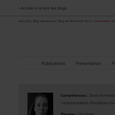
<
Accéder à la liste des blogs
Avocat.fr
>
Blog des avocats
>
Blog de Me Enorah SELO
>
Consultation vi
Publications
Présentation
P
Compétences :
Droit immobilier
consommation, Procédure civile
Barreau :
Quimper