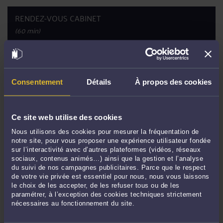
RENDEZ-VOUS CABINET
(60 min)
ttc
90
€
PRENDRE RDV
Consentement
Détails
À propos des cookies
Afficher les disponibilités
CONTACTER ME SELO
Ce site web utilise des cookies
Nous utilisons des cookies pour mesurer la fréquentation de
notre site, pour vous proposer une expérience utilisateur fondée
sur l’interactivité avec d’autres plateformes (vidéos, réseaux
PRENDRE RDV EN CABINET
sociaux, contenus animés…) ainsi que la gestion et l’analyse
du suivi de nos campagnes publicitaires. Parce que le respect
de votre vie privée est essentiel pour nous, nous vous laissons
le choix de les accepter, de les refuser tous ou de les
CONSULTER PAR VIDÉO
paramétrer, à l’exception des cookies techniques strictement
nécessaires au fonctionnement du site.