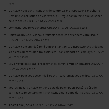
15:27
L'URSSAF vous écrit — sans avis de contrôle, sans inspecteur, sans Charte.
C'est une « fiabilisation de vos revenus » — régie par un texte que personne
ne cite depuis 2024.
-
Le 24 juil. 2026 à 12:51
Comment réduire vos charges URSSAF ?
-
Le 24 juil. 2026 à 11:14
Maîtres d'ouvrage : vos sous-traitants acceptés deviennent votre risque
URSSAF.
-
Le 24 juil. 2026 à 07:55
L'URSSAF condamnée à rembourser 4 534 166 €. L'inspecteur avait réclamé
les pièces du contrôle à trois salariées — sans mandat de l'employeur.
-
Le 22
juil. 2026 à 13:05
Vous n'avez pas signé le recommandé de votre mise en demeure URSSAF ?
-
Le 22 juil. 2026 à 12:07
L’URSSAF peut vous devoir de l’argent — sans jamais vous le dire.
-
Le 21 juil.
2026 à 21:53
Vos justificatifs URSSAF ont une date de péremption. Passé la période
contradictoire, certains ne franchissent plus la porte du tribunal.
-
Le 21 juil.
2026 à 16:35
Il paraît que j'extrais "l'élixir".
-
Le 15 juil. 2026 à 17:08