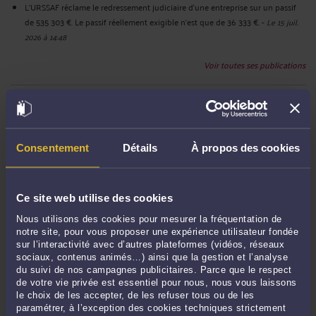
L'URSSAF réclame le redressement judiciaire d'une entreprise sur un passif
de 535 303 €. Le passif réellement exigible n'est que de 36 333 €.
-
Le 15 juil.
2026 à 14:48
Voir toutes ses publications
Derniers commentaires
Consentement
Détails
À propos des cookies
PATOCHE63 :
« Excellente analyse et je vous en remercie. »
Le 15 juin 2026 à 08:49
sur
Travail dissimulé Un « revirement ...
eric :
« faute de l urssaf . condanation urssaf ce qui equivaut a une condanation
Ce site web utilise des cookies
... »
Nous utilisons des cookies pour mesurer la fréquentation de
Le 11 mai 2026 à 12:55
sur
L'URSSAF lui réclame trois ...
notre site, pour vous proposer une expérience utilisateur fondée
JEANDERÉ :
« Dans une affaire similaire, me concernant personnellement,
sur l’interactivité avec d’autres plateformes (vidéos, réseaux
sociaux, contenus animés…) ainsi que la gestion et l’analyse
l'URSSAF ... »
du suivi de nos campagnes publicitaires. Parce que le respect
Le 23 mars 2026 à 10:16
sur
L'URSSAF se désiste. Pas souvent. ...
de votre vie privée est essentiel pour nous, nous vous laissons
le choix de les accepter, de les refuser tous ou de les
Bébé :
« Si lemployeur se trompe en déclarant une fiche de paie es-ce que
paramétrer, à l’exception des cookies techniques strictement
URSSAF ... »