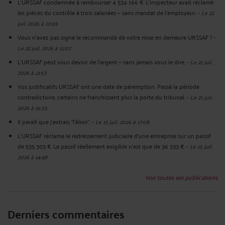
L'URSSAF condamnée à rembourser 4 534 166 €. L'inspecteur avait réclamé
les pièces du contrôle à trois salariées — sans mandat de l'employeur.
-
Le 22
juil. 2026 à 13:05
Vous n'avez pas signé le recommandé de votre mise en demeure URSSAF ?
-
Le 22 juil. 2026 à 12:07
L’URSSAF peut vous devoir de l’argent — sans jamais vous le dire.
-
Le 21 juil.
2026 à 21:53
Vos justificatifs URSSAF ont une date de péremption. Passé la période
contradictoire, certains ne franchissent plus la porte du tribunal.
-
Le 21 juil.
2026 à 16:35
Il paraît que j'extrais "l'élixir".
-
Le 15 juil. 2026 à 17:08
L'URSSAF réclame le redressement judiciaire d'une entreprise sur un passif
de 535 303 €. Le passif réellement exigible n'est que de 36 333 €.
-
Le 15 juil.
2026 à 14:48
Voir toutes ses publications
Derniers commentaires