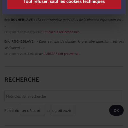
Tout refuser, sauf les cookies techniques
URSSAF ... »
Le 13 mars 2026 à 23:56
sur
L’URSSAF peut saisir votre ...
Eric ROCHEBLAVE :
« La cour rappelle que l'abus de la liberté d'expression est ...
»
Le 13 mars 2026 à 17:58
sur
Critiquer la réélection d’un ...
Eric ROCHEBLAVE :
« Dans ce type de dossier, la première question n’est pas
seulement ... »
Le 13 mars 2026 à 08:38
sur
L’URSSAF doit prouver sa ...
RECHERCHE
Publié du
au