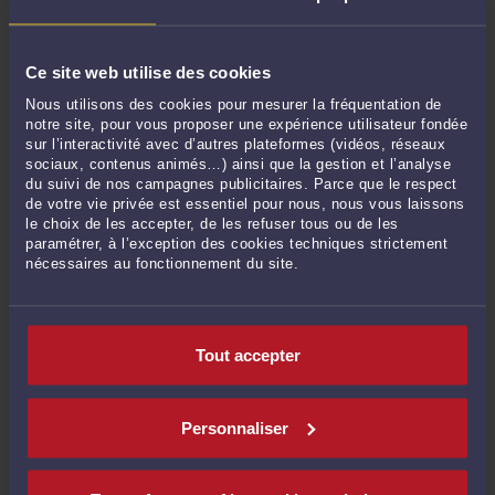
L'URSSAF réclame le redressement judiciaire d'une entreprise sur un passif
de 535 303 €. Le passif réellement exigible n'est que de 36 333 €.
-
Le 15 juil.
Ce site web utilise des cookies
2026 à 14:48
Nous utilisons des cookies pour mesurer la fréquentation de
Voir toutes ses publications
notre site, pour vous proposer une expérience utilisateur fondée
sur l’interactivité avec d’autres plateformes (vidéos, réseaux
sociaux, contenus animés…) ainsi que la gestion et l’analyse
du suivi de nos campagnes publicitaires. Parce que le respect
Derniers commentaires
de votre vie privée est essentiel pour nous, nous vous laissons
le choix de les accepter, de les refuser tous ou de les
paramétrer, à l’exception des cookies techniques strictement
PATOCHE63 :
« Excellente analyse et je vous en remercie. »
nécessaires au fonctionnement du site.
Le 15 juin 2026 à 08:49
sur
Travail dissimulé Un « revirement ...
eric :
« faute de l urssaf . condanation urssaf ce qui equivaut a une condanation
... »
Tout accepter
Le 11 mai 2026 à 12:55
sur
L'URSSAF lui réclame trois ...
JEANDERÉ :
« Dans une affaire similaire, me concernant personnellement,
l'URSSAF ... »
Personnaliser
Le 23 mars 2026 à 10:16
sur
L'URSSAF se désiste. Pas souvent. ...
Bébé :
« Si lemployeur se trompe en déclarant une fiche de paie es-ce que