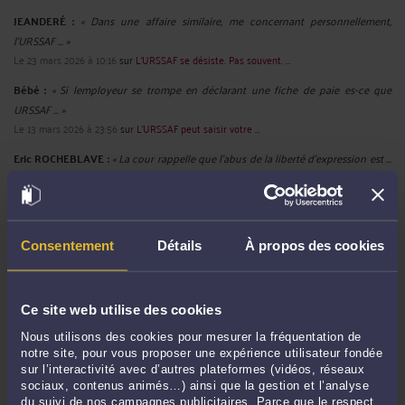
JEANDERÉ :
« Dans une affaire similaire, me concernant personnellement,
l'URSSAF ... »
Le 23 mars 2026 à 10:16
sur
L'URSSAF se désiste. Pas souvent. ...
Bébé :
« Si lemployeur se trompe en déclarant une fiche de paie es-ce que
URSSAF ... »
Le 13 mars 2026 à 23:56
sur
L’URSSAF peut saisir votre ...
Eric ROCHEBLAVE :
« La cour rappelle que l'abus de la liberté d'expression est ...
»
Le 13 mars 2026 à 17:58
sur
Critiquer la réélection d’un ...
Eric ROCHEBLAVE :
« Dans ce type de dossier, la première question n’est pas
seulement ... »
Consentement
Détails
À propos des cookies
Le 13 mars 2026 à 08:38
sur
L’URSSAF doit prouver sa ...
Ce site web utilise des cookies
RECHERCHE
Nous utilisons des cookies pour mesurer la fréquentation de
notre site, pour vous proposer une expérience utilisateur fondée
sur l’interactivité avec d’autres plateformes (vidéos, réseaux
sociaux, contenus animés…) ainsi que la gestion et l’analyse
du suivi de nos campagnes publicitaires. Parce que le respect