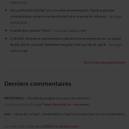
2026 à 21:53
Vos justificatifs URSSAF ont une date de péremption. Passé la période
contradictoire, certains ne franchissent plus la porte du tribunal.
-
Le 21 juil.
2026 à 16:35
Il paraît que j'extrais "l'élixir".
-
Le 15 juil. 2026 à 17:08
L'URSSAF réclame le redressement judiciaire d'une entreprise sur un passif
de 535 303 €. Le passif réellement exigible n'est que de 36 333 €.
-
Le 15 juil.
2026 à 14:48
Voir toutes ses publications
Derniers commentaires
PATOCHE63 :
« Excellente analyse et je vous en remercie. »
Le 15 juin 2026 à 08:49
sur
Travail dissimulé Un « revirement ...
eric :
« faute de l urssaf . condanation urssaf ce qui equivaut a une condanation
... »
Le 11 mai 2026 à 12:55
sur
L'URSSAF lui réclame trois ...