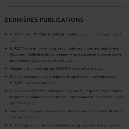
DERNIÈRES PUBLICATIONS
L'URSSAF saisit 70 201,10 €. 63 800,34 € étaient prescrits.
-
Le 24 juil. 2026 à
15:27
L'URSSAF vous écrit — sans avis de contrôle, sans inspecteur, sans Charte.
C'est une « fiabilisation de vos revenus » — régie par un texte que personne
ne cite depuis 2024.
-
Le 24 juil. 2026 à 12:51
Comment réduire vos charges URSSAF ?
-
Le 24 juil. 2026 à 11:14
Maîtres d'ouvrage : vos sous-traitants acceptés deviennent votre risque
URSSAF.
-
Le 24 juil. 2026 à 07:55
L'URSSAF condamnée à rembourser 4 534 166 €. L'inspecteur avait réclamé
les pièces du contrôle à trois salariées — sans mandat de l'employeur.
-
Le 22
juil. 2026 à 13:05
Vous n'avez pas signé le recommandé de votre mise en demeure URSSAF ?
-
Le 22 juil. 2026 à 12:07
L’URSSAF peut vous devoir de l’argent — sans jamais vous le dire.
-
Le 21 juil.