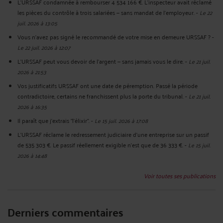
L'URSSAF condamnée à rembourser 4 534 166 €. L'inspecteur avait réclamé
les pièces du contrôle à trois salariées — sans mandat de l'employeur.
-
Le 22
juil. 2026 à 13:05
Vous n'avez pas signé le recommandé de votre mise en demeure URSSAF ?
-
Le 22 juil. 2026 à 12:07
L’URSSAF peut vous devoir de l’argent — sans jamais vous le dire.
-
Le 21 juil.
2026 à 21:53
Vos justificatifs URSSAF ont une date de péremption. Passé la période
contradictoire, certains ne franchissent plus la porte du tribunal.
-
Le 21 juil.
2026 à 16:35
Il paraît que j'extrais "l'élixir".
-
Le 15 juil. 2026 à 17:08
L'URSSAF réclame le redressement judiciaire d'une entreprise sur un passif
de 535 303 €. Le passif réellement exigible n'est que de 36 333 €.
-
Le 15 juil.
2026 à 14:48
Voir toutes ses publications
Derniers commentaires