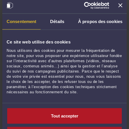
Alcool au volant au Havre : comment éviter l’inscription au casier judiciaire
B2 malgré une condamnation ?
-
Le 15 juil. 2026 à 08:00
Consentement
Détails
À propos des cookies
Voir toutes ses publications
Ce site web utilise des cookies
Derniers commentaires
Nous utilisons des cookies pour mesurer la fréquentation de
notre site, pour vous proposer une expérience utilisateur fondée
ALIS :
« Osta IPTV Finland – 25 000+ kanavaa HD & 4K. Vakaa yhteys, välitön ... »
sur l’interactivité avec d’autres plateformes (vidéos, réseaux
Le 9 juin 2026 à 22:19
sur
Conduite malgré l’invalidation ...
sociaux, contenus animés…) ainsi que la gestion et l’analyse
du suivi de nos campagnes publicitaires. Parce que le respect
ALIS :
« Osta IPTV Finland – 25 000+ kanavaa HD & 4K. Vakaa yhteys, välitön ... »
de votre vie privée est essentiel pour nous, nous vous laissons
Le 5 juin 2026 à 21:49
sur
Permis invalidé par erreur : ...
le choix de les accepter, de les refuser tous ou de les
paramétrer, à l’exception des cookies techniques strictement
ALIS :
« Deutschlands vertrauenswürdigster legaler IPTV-Anbieter. IPTV kaufen -
nécessaires au fonctionnement du site.
... »
Le 22 mai 2026 à 18:12
sur
Excès de vitesse +42 km/h : ...
ALIS :
« Osta IPTV Finland – 25 000+ kanavaa HD & 4K. Vakaa yhteys, välitön ... »
Tout accepter
Le 22 mai 2026 à 18:12
sur
Excès de vitesse +42 km/h : ...