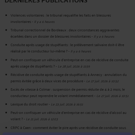
Violences volontaires : le tribunal requalifie les faits en blessures
involontaires
-
Il y a 6 heures
Tribunal correctionnel de Bordeaux : deux circonstances aggravantes
écartées dans un dossier de blessures involontaires
-
Il y a 6 heures
Conduite après usage de stupéfiants : le prélèvement salivaire doit-il être
réalisé par le conducteur lui-même ?
-
Il y a 6 heures
Peut-on confisquer un véhicule d’entreprise en cas de récidive de conduite
après usage de stupéfiants ?
-
Le 28 juil. 2026 à 11:59
Récidive de conduite après usage de stupéfiants à Annecy : annulation du
permis évitée grâce à deux vices de procédure
-
Le 27 juil. 2026 à 10:52
Excès de vitesse à Colmar : suspension de permis réduite de 4 à 2 mois, le
conducteur peut reprendre le volant immédiatement
-
Le 27 juil. 2026 à 10:51
Lexique du droit routier
-
Le 23 juil. 2026 à 16:51
Peut-on confisquer un véhicule d’entreprise en cas de récidive d’alcool au
volant ?
-
Le 21 juil. 2026 à 12:03
CRPC à Caen : comment éviter le pire après une récidive de conduite sous
stupéfiants ?
-
Le 15 juil. 2026 à 08:01