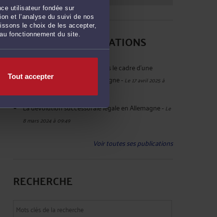
ce utilisateur fondée sur
on et l’analyse du suivi de nos
issons le choix de les accepter,
 au fonctionnement du site.
DERNIÈRES PUBLICATIONS
Légalisation de signature dans le cadre d'une
Tout accepter
succession ouverte en Allemagne
-
Le 17 avril 2025 à
10:56
La dévolution successorale légale en Allemagne
-
Le
8 mars 2024 à 09:49
Voir toutes ses publications
RECHERCHE