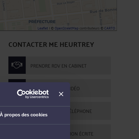
Leaflet
| ©
OpenStreetMap
contributeurs ©
CARTO
CONTACTER ME HEURTREY
PRENDRE RDV EN CABINET
CONSULTER PAR VIDÉO
CONSULTER PAR TÉLÉPHONE
À propos des cookies
POSER UNE QUESTION ÉCRITE