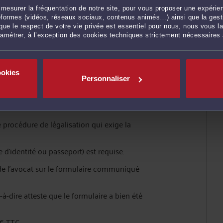
identité envers
mesurer la fréquentation de notre site, pour vous proposer une expérien
ateformes (vidéos, réseaux sociaux, contenus animés…) ainsi que la gesti
ue le respect de votre vie privée est essentiel pour nous, nous vous la
e par une banque ou toute autre institution
ramétrer, à l’exception des cookies techniques strictement nécessaires
d'une succession ouverte outre-Rhin.
on en Allemagne de vérifier l'identité de leur
r le blanchiment d'argent.
ookies
Personnaliser
 allemandes en France n'opèrent pas de telle
ts également auprès d'un Ordre en Allemagne
e procédure de légalisation qui exige la
e d'identité ou passeport) est requise.
e l'avocat sur le formulaire communiqué
-à-dire atteste que le formulaire a bien été
0€ TTC.