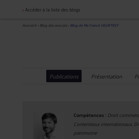
<
Accéder à la liste des blogs
Avocat.fr
>
Blog des avocats
>
Blog de Me Franck HEURTREY
Publications
Présentation
P
Compétences :
Droit commercia
Contentieux internationaux, Dro
patrimoine