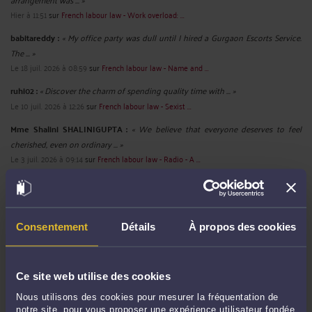
Hier à 11:51
sur
French labour law - Work overload: ...
babitareddy :
« My office party was dull until I hired a Gurgaon Escorts Service.
The ... »
Le 18 juil. 2026 à 08:59
sur
French labour law - Name and ...
ruhi02 :
« Discover the charm of spending quality time with ... »
Le 10 juil. 2026 à 12:26
sur
French labour law - Sexist ...
Mme Shalini SHALINIGUPTA :
« We believe that everyone deserves to feel
cherished, even on ordinary ... »
Le 3 juil. 2026 à 09:14
sur
French labour law - Radio - A ...
chanchal01 :
« We specialize in adventures that are both thrilling and
comforting. Our ... »
Le 30 juin 2026 à 09:44
sur
French labour law : Rupture ...
Consentement
Détails
À propos des cookies
Mme Shalini SHALINIGUPTA :
« We know how important it is to make a good
first impression, and we make ... »
Le 30 juin 2026 à 08:35
sur
French labour law Sexual Harassment ...
Ce site web utilise des cookies
Nous utilisons des cookies pour mesurer la fréquentation de
notre site, pour vous proposer une expérience utilisateur fondée