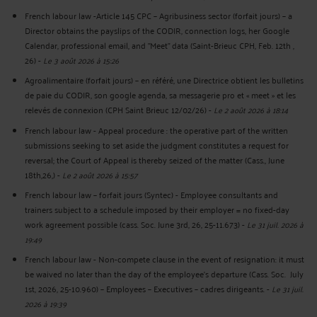
French labour law -Article 145 CPC – Agribusiness sector (forfait jours) – a
Director obtains the payslips of the CODIR, connection logs, her Google
Calendar, professional email, and "Meet" data (Saint-Brieuc CPH, Feb. 12th ,
26)
-
Le 3 août 2026 à 15:26
Agroalimentaire (forfait jours) – en référé, une Directrice obtient les bulletins
de paie du CODIR, son google agenda, sa messagerie pro et « meet » et les
relevés de connexion (CPH Saint Brieuc 12/02/26)
-
Le 2 août 2026 à 18:14
French labour law - Appeal procedure : the operative part of the written
submissions seeking to set aside the judgment constitutes a request for
reversal; the Court of Appeal is thereby seized of the matter (Cass., June
18th,26,)
-
Le 2 août 2026 à 15:57
French labour law – forfait jours (Syntec) - Employee consultants and
trainers subject to a schedule imposed by their employer = no fixed-day
work agreement possible (cass. Soc. June 3rd, 26, 25-11.673)
-
Le 31 juil. 2026 à
19:49
French labour law - Non-compete clause in the event of resignation: it must
be waived no later than the day of the employee's departure (Cass. Soc. July
1st, 2026, 25-10.960) – Employees – Executives – cadres dirigeants.
-
Le 31 juil.
2026 à 19:39