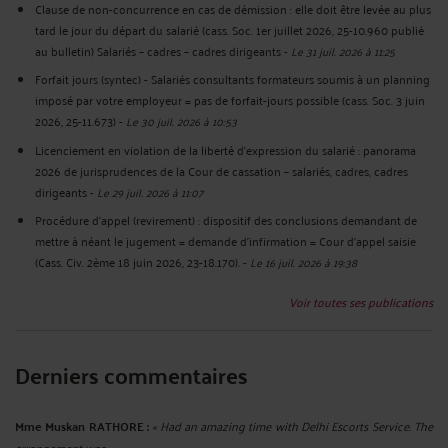
Clause de non-concurrence en cas de démission : elle doit être levée au plus
tard le jour du départ du salarié (cass. Soc. 1er juillet 2026, 25-10.960 publié
au bulletin) Salariés – cadres – cadres dirigeants
-
Le 31 juil. 2026 à 11:25
Forfait jours (syntec) - Salariés consultants formateurs soumis à un planning
imposé par votre employeur = pas de forfait-jours possible (cass. Soc. 3 juin
2026, 25-11.673)
-
Le 30 juil. 2026 à 10:53
Licenciement en violation de la liberté d’expression du salarié : panorama
2026 de jurisprudences de la Cour de cassation – salariés, cadres, cadres
dirigeants
-
Le 29 juil. 2026 à 11:07
Procédure d’appel (revirement) : dispositif des conclusions demandant de
mettre à néant le jugement = demande d’infirmation = Cour d’appel saisie
(Cass. Civ. 2ème 18 juin 2026, 23-18.170).
-
Le 16 juil. 2026 à 19:38
Voir toutes ses publications
Derniers commentaires
Mme Muskan RATHORE :
« Had an amazing time with Delhi Escorts Service. The
arrangement was ... »