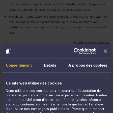
mettre à néant le jugement = demande d’infirmation = Cour d’appel saisie
(Cass. Civ. 2ème 18 juin 2026, 23-18.170).
-
Le 16 juil. 2026 à 19:38
French law - Remote work (notarial): failure by a notary to comply with the
occupational physician's recommendation for 3 days of remote work
constitutes serious misconduct justifying the termination
-
Le 16 juil. 2026 à
19:16
Voir toutes ses publications
Derniers commentaires
Consentement
Détails
À propos des cookies
Mme Muskan RATHORE :
« Had an amazing time with Delhi Escorts Service. The
arrangement was ... »
Ce site web utilise des cookies
Il y a 2 heures
sur
French labour law - Work overload: ...
Nous utilisons des cookies pour mesurer la fréquentation de
babitareddy :
« My office party was dull until I hired a Gurgaon Escorts Service.
notre site, pour vous proposer une expérience utilisateur fondée
The ... »
sur l’interactivité avec d’autres plateformes (vidéos, réseaux
Le 18 juil. 2026 à 08:59
sur
French labour law - Name and ...
sociaux, contenus animés…) ainsi que la gestion et l’analyse
du suivi de nos campagnes publicitaires. Parce que le respect
ruhi02 :
« Discover the charm of spending quality time with ... »