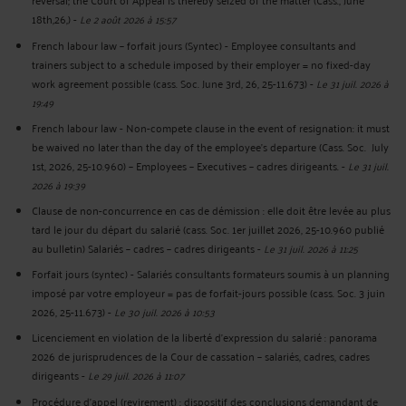
18th,26,)
-
Le 2 août 2026 à 15:57
French labour law – forfait jours (Syntec) - Employee consultants and
trainers subject to a schedule imposed by their employer = no fixed-day
work agreement possible (cass. Soc. June 3rd, 26, 25-11.673)
-
Le 31 juil. 2026 à
19:49
French labour law - Non-compete clause in the event of resignation: it must
be waived no later than the day of the employee's departure (Cass. Soc. July
1st, 2026, 25-10.960) – Employees – Executives – cadres dirigeants.
-
Le 31 juil.
2026 à 19:39
Clause de non-concurrence en cas de démission : elle doit être levée au plus
tard le jour du départ du salarié (cass. Soc. 1er juillet 2026, 25-10.960 publié
au bulletin) Salariés – cadres – cadres dirigeants
-
Le 31 juil. 2026 à 11:25
Forfait jours (syntec) - Salariés consultants formateurs soumis à un planning
imposé par votre employeur = pas de forfait-jours possible (cass. Soc. 3 juin
2026, 25-11.673)
-
Le 30 juil. 2026 à 10:53
Licenciement en violation de la liberté d’expression du salarié : panorama
2026 de jurisprudences de la Cour de cassation – salariés, cadres, cadres
dirigeants
-
Le 29 juil. 2026 à 11:07
Procédure d’appel (revirement) : dispositif des conclusions demandant de