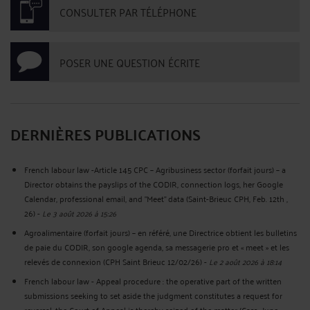
CONSULTER PAR TÉLÉPHONE
POSER UNE QUESTION ÉCRITE
DERNIÈRES PUBLICATIONS
French labour law -Article 145 CPC – Agribusiness sector (forfait jours) – a
Director obtains the payslips of the CODIR, connection logs, her Google
Calendar, professional email, and "Meet" data (Saint-Brieuc CPH, Feb. 12th ,
26)
-
Le 3 août 2026 à 15:26
Agroalimentaire (forfait jours) – en référé, une Directrice obtient les bulletins
de paie du CODIR, son google agenda, sa messagerie pro et « meet » et les
relevés de connexion (CPH Saint Brieuc 12/02/26)
-
Le 2 août 2026 à 18:14
French labour law - Appeal procedure : the operative part of the written
submissions seeking to set aside the judgment constitutes a request for
reversal; the Court of Appeal is thereby seized of the matter (Cass., June