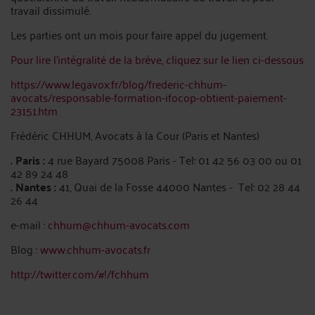
travail dissimulé.
Les parties ont un mois pour faire appel du jugement.
Pour lire l’intégralité de la brève, cliquez sur le lien ci-dessous
https://www.legavox.fr/blog/frederic-chhum-
avocats/responsable-formation-ifocop-obtient-paiement-
23151.htm
Frédéric CHHUM, Avocats à la Cour (Paris et Nantes)
. Paris :
4 rue Bayard 75008 Paris - Tel: 01 42 56 03 00 ou 01
42 89 24 48
. Nantes :
41, Quai de la Fosse 44000 Nantes - Tel: 02 28 44
26 44
e-mail :
chhum@chhum-avocats.com
Blog :
www.chhum-avocats.fr
http://twitter.com/#!/fchhum