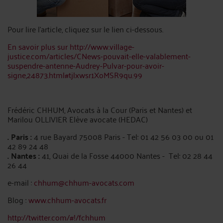
Pour lire l’article, cliquez sur le lien ci-dessous.
En savoir plus sur http://www.village-
justice.com/articles/CNews-pouvait-elle-valablement-
suspendre-antenne-Audrey-Pulvar-pour-avoir-
signe,24873.html#tjlxwsr1XoMSR9qu.99
Frédéric CHHUM, Avocats à la Cour (Paris et Nantes) et
Marilou OLLIVIER Elève avocate (HEDAC)
. Paris :
4 rue Bayard 75008 Paris - Tel: 01 42 56 03 00 ou 01
42 89 24 48
. Nantes :
41, Quai de la Fosse 44000 Nantes - Tel: 02 28 44
26 44
e-mail :
chhum@chhum-avocats.com
Blog :
www.chhum-avocats.fr
http://twitter.com/#!/fchhum