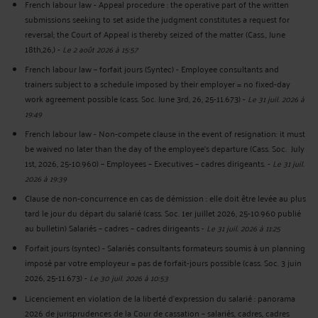
French labour law - Appeal procedure : the operative part of the written
submissions seeking to set aside the judgment constitutes a request for
reversal; the Court of Appeal is thereby seized of the matter (Cass., June
18th,26,)
-
Le 2 août 2026 à 15:57
French labour law – forfait jours (Syntec) - Employee consultants and
trainers subject to a schedule imposed by their employer = no fixed-day
work agreement possible (cass. Soc. June 3rd, 26, 25-11.673)
-
Le 31 juil. 2026 à
19:49
French labour law - Non-compete clause in the event of resignation: it must
be waived no later than the day of the employee's departure (Cass. Soc. July
1st, 2026, 25-10.960) – Employees – Executives – cadres dirigeants.
-
Le 31 juil.
2026 à 19:39
Clause de non-concurrence en cas de démission : elle doit être levée au plus
tard le jour du départ du salarié (cass. Soc. 1er juillet 2026, 25-10.960 publié
au bulletin) Salariés – cadres – cadres dirigeants
-
Le 31 juil. 2026 à 11:25
Forfait jours (syntec) - Salariés consultants formateurs soumis à un planning
imposé par votre employeur = pas de forfait-jours possible (cass. Soc. 3 juin
2026, 25-11.673)
-
Le 30 juil. 2026 à 10:53
Licenciement en violation de la liberté d’expression du salarié : panorama
2026 de jurisprudences de la Cour de cassation – salariés, cadres, cadres