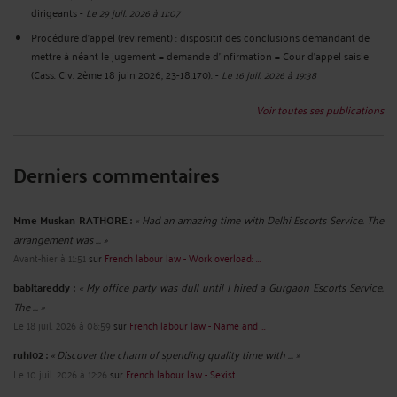
dirigeants
-
Le 29 juil. 2026 à 11:07
Procédure d’appel (revirement) : dispositif des conclusions demandant de
mettre à néant le jugement = demande d’infirmation = Cour d’appel saisie
(Cass. Civ. 2ème 18 juin 2026, 23-18.170).
-
Le 16 juil. 2026 à 19:38
Voir toutes ses publications
Derniers commentaires
Mme Muskan RATHORE :
« Had an amazing time with Delhi Escorts Service. The
arrangement was ... »
Avant-hier à 11:51
sur
French labour law - Work overload: ...
babitareddy :
« My office party was dull until I hired a Gurgaon Escorts Service.
The ... »
Le 18 juil. 2026 à 08:59
sur
French labour law - Name and ...
ruhi02 :
« Discover the charm of spending quality time with ... »
Le 10 juil. 2026 à 12:26
sur
French labour law - Sexist ...