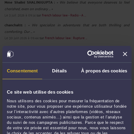
Mme Shalini SHALINIGUPTA :
« We believe that everyone deserves to feel
cherished, even on ordinary ... »
Le 3 juil. 2026 à 09:14
sur
French labour law - Radio - A ...
chanchal01 :
« We specialize in adventures that are both thrilling and
comforting. Our ... »
Le 30 juin 2026 à 09:44
sur
French labour law : Rupture ...
Mme Shalini SHALINIGUPTA :
« We know how important it is to make a good
first impression, and we make ... »
Le 30 juin 2026 à 08:35
sur
French labour law Sexual Harassment ...
Consentement
Détails
À propos des cookies
RECHERCHE
Ce site web utilise des cookies
Nous utilisons des cookies pour mesurer la fréquentation de
notre site, pour vous proposer une expérience utilisateur fondée
sur l’interactivité avec d’autres plateformes (vidéos, réseaux
sociaux, contenus animés…) ainsi que la gestion et l’analyse
Publié du
au
du suivi de nos campagnes publicitaires. Parce que le respect
de votre vie privée est essentiel pour nous, nous vous laissons
le choix de les accepter, de les refuser tous ou de les