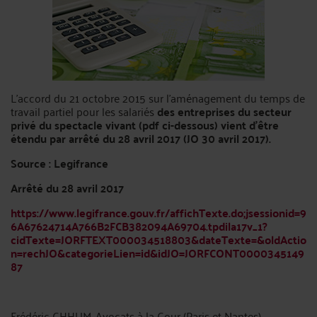
L’accord du 21 octobre 2015 sur l'aménagement du temps de
travail partiel pour les salariés
des entreprises du secteur
privé du spectacle vivant (pdf ci-dessous) vient d’être
étendu par arrêté du 28 avril 2017 (JO 30 avril 2017).
Source : Legifrance
Arrêté du 28 avril 2017
https://www.legifrance.gouv.fr/affichTexte.do;jsessionid=9
6A67624714A766B2FCB382094A69704.tpdila17v_1?
cidTexte=JORFTEXT000034518803&dateTexte=&oldActio
n=rechJO&categorieLien=id&idJO=JORFCONT0000345149
87
Frédéric CHHUM, Avocats à la Cour (Paris et Nantes)