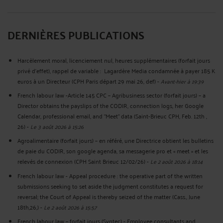
DERNIÈRES PUBLICATIONS
Harcèlement moral, licenciement nul, heures supplémentaires (forfait jours
privé d’effet), rappel de variable : Lagardère Media condamnée à payer 185 K
euros à un Directeur (CPH Paris départ 29 mai 26, def)
-
Avant-hier à 19:39
French labour law -Article 145 CPC – Agribusiness sector (forfait jours) – a
Director obtains the payslips of the CODIR, connection logs, her Google
Calendar, professional email, and "Meet" data (Saint-Brieuc CPH, Feb. 12th ,
26)
-
Le 3 août 2026 à 15:26
Agroalimentaire (forfait jours) – en référé, une Directrice obtient les bulletins
de paie du CODIR, son google agenda, sa messagerie pro et « meet » et les
relevés de connexion (CPH Saint Brieuc 12/02/26)
-
Le 2 août 2026 à 18:14
French labour law - Appeal procedure : the operative part of the written
submissions seeking to set aside the judgment constitutes a request for
reversal; the Court of Appeal is thereby seized of the matter (Cass., June
18th,26,)
-
Le 2 août 2026 à 15:57
French labour law – forfait jours (Syntec) - Employee consultants and