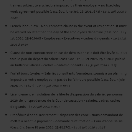
trainers subject to a schedule imposed by their employer = no fixed-day
work agreement possible (cass. Soc. June 3rd, 26, 25-11.673)
-
Le 31 juil. 2026 à
19:49
French labour law - Non-compete clause in the event of resignation: it must
be waived no later than the day of the employee's departure (Cass. Soc. July
1st, 2026, 25-10.960) – Employees – Executives – cadres dirigeants.
-
Le 31 juil.
2026 à 19:39
Clause de non-concurrence en cas de démission : elle doit être levée au plus
tard le jour du départ du salarié (cass. Soc. 1er juillet 2026, 25-10.960 publié
au bulletin) Salariés – cadres – cadres dirigeants
-
Le 31 juil. 2026 à 11:25
Forfait jours (syntec) - Salariés consultants formateurs soumis à un planning
imposé par votre employeur = pas de forfait-jours possible (cass. Soc. 3 juin
2026, 25-11.673)
-
Le 30 juil. 2026 à 10:53
Licenciement en violation de la liberté d’expression du salarié : panorama
2026 de jurisprudences de la Cour de cassation – salariés, cadres, cadres
dirigeants
-
Le 29 juil. 2026 à 11:07
Procédure d’appel (revirement) : dispositif des conclusions demandant de
mettre à néant le jugement = demande d’infirmation = Cour d’appel saisie
(Cass. Civ. 2ème 18 juin 2026, 23-18.170).
-
Le 16 juil. 2026 à 19:38