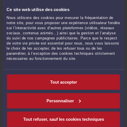
comforting. Our ... »
Le 30 juin 2026 à 09:44
sur
French labour law : Rupture ...
Ce site web utilise des cookies
Mme Shalini SHALINIGUPTA :
« We know how important it is to make a good
Nous utilisons des cookies pour mesurer la fréquentation de
first impression, and we make ... »
notre site, pour vous proposer une expérience utilisateur fondée
Le 30 juin 2026 à 08:35
sur
French labour law Sexual Harassment ...
sur l’interactivité avec d’autres plateformes (vidéos, réseaux
sociaux, contenus animés…) ainsi que la gestion et l’analyse
du suivi de nos campagnes publicitaires. Parce que le respect
de votre vie privée est essentiel pour nous, nous vous laissons
le choix de les accepter, de les refuser tous ou de les
RECHERCHE
paramétrer, à l’exception des cookies techniques strictement
nécessaires au fonctionnement du site.
Tout accepter
Publié du
au
Personnaliser
ARCHIVES
Tout refuser, sauf les cookies techniques