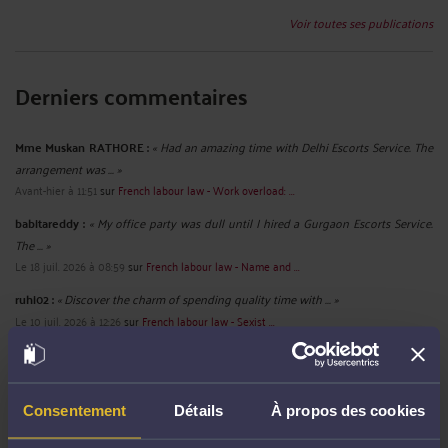
Voir toutes ses publications
Derniers commentaires
Mme Muskan RATHORE :
« Had an amazing time with Delhi Escorts Service. The
arrangement was ... »
Avant-hier à 11:51
sur
French labour law - Work overload: ...
babitareddy :
« My office party was dull until I hired a Gurgaon Escorts Service.
The ... »
Le 18 juil. 2026 à 08:59
sur
French labour law - Name and ...
ruhi02 :
« Discover the charm of spending quality time with ... »
Le 10 juil. 2026 à 12:26
sur
French labour law - Sexist ...
Mme Shalini SHALINIGUPTA :
« We believe that everyone deserves to feel
cherished, even on ordinary ... »
Le 3 juil. 2026 à 09:14
sur
French labour law - Radio - A ...
Consentement
Détails
À propos des cookies
chanchal01 :
« We specialize in adventures that are both thrilling and