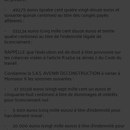
- 492,75 euros (quatre cent quatre-vingt-douze euros et
soixante-quinze centimes) au titre des congés payés
afférents ;
- 5112,34 euros (cinq mille cent douze euros et trente-
quatre centimes) au titre de l'indemnité légale de
licenciement ;
RAPPELLE que l'exécution est de droit à titre provisoire sur
les créances visées à l'article R.1454-14 alinéa 2 du Code du
travail.
Condamne la S.A.S. AVENIR DECONSTRUCTION à verser à
Monsieur X les sommes suivantes :
- 27 101,58 euros (vingt-sept mille cent un euros et
cinquante-huit centimes) à titre de dommages et intérêts
pour licenciement nul :
- 5 000 euros (cinq mille euros) à titre d'indemnité pour
harcèlement moral ;
- 20 000 euros (vingt mille euros) à titre d'indemnité pour