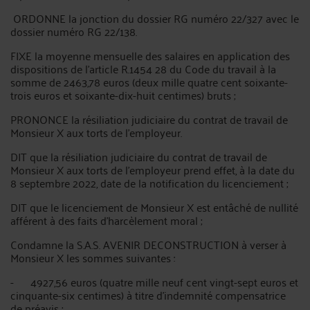
ORDONNE la jonction du dossier RG numéro 22/327 avec le
dossier numéro RG 22/138.
FIXE la moyenne mensuelle des salaires en application des
dispositions de l'article R.1454 28 du Code du travail à la
somme de 2463,78 euros (deux mille quatre cent soixante-
trois euros et soixante-dix-huit centimes) bruts ;
PRONONCE la résiliation judiciaire du contrat de travail de
Monsieur X aux torts de l'employeur.
DIT que la résiliation judiciaire du contrat de travail de
Monsieur X aux torts de l'employeur prend effet, à la date du
8 septembre 2022, date de la notification du licenciement ;
DIT que le licenciement de Monsieur X est entâché de nullité
afférent à des faits d'harcèlement moral ;
Condamne la S.A.S. AVENIR DECONSTRUCTION à verser à
Monsieur X les sommes suivantes :
- 4927,56 euros (quatre mille neuf cent vingt-sept euros et
cinquante-six centimes) à titre d'indemnité compensatrice
de préavis ;