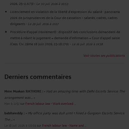
2026, 25-11.673)
-
Le 30 juil. 2026 à 10:53
Licenciement en violation de la liberté d’expression du salarié : panorama
2026 de jurisprudences de la Cour de cassation – salariés, cadres, cadres
dirigeants
-
Le 29 juil. 2026 à 11:07
Procédure d’appel (revirement) : dispositif des conclusions demandant de
mettre à néant le jugement = demande d’infirmation = Cour d’appel saisie
(Cass. Civ. 2ème 18 juin 2026, 23-18.170).
-
Le 16 juil. 2026 à 19:38
Voir toutes ses publications
Derniers commentaires
Mme Muskan RATHORE :
« Had an amazing time with Delhi Escorts Service. The
arrangement was ... »
Hier à 11:51
sur
French labour law - Work overload: ...
babitareddy :
« My office party was dull until I hired a Gurgaon Escorts Service.
The ... »
Le 18 juil. 2026 à 08:59
sur
French labour law - Name and ...