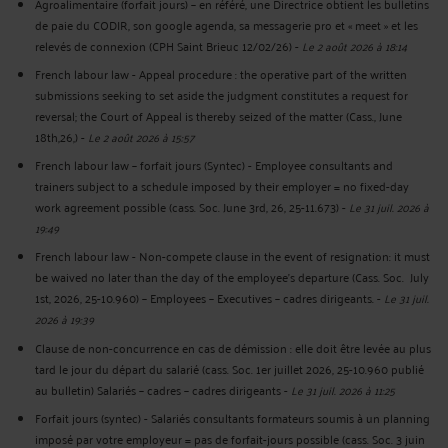
Agroalimentaire (forfait jours) – en référé, une Directrice obtient les bulletins
de paie du CODIR, son google agenda, sa messagerie pro et « meet » et les
relevés de connexion (CPH Saint Brieuc 12/02/26)
-
Le 2 août 2026 à 18:14
French labour law - Appeal procedure : the operative part of the written
submissions seeking to set aside the judgment constitutes a request for
reversal; the Court of Appeal is thereby seized of the matter (Cass., June
18th,26,)
-
Le 2 août 2026 à 15:57
French labour law – forfait jours (Syntec) - Employee consultants and
trainers subject to a schedule imposed by their employer = no fixed-day
work agreement possible (cass. Soc. June 3rd, 26, 25-11.673)
-
Le 31 juil. 2026 à
19:49
French labour law - Non-compete clause in the event of resignation: it must
be waived no later than the day of the employee's departure (Cass. Soc. July
1st, 2026, 25-10.960) – Employees – Executives – cadres dirigeants.
-
Le 31 juil.
2026 à 19:39
Clause de non-concurrence en cas de démission : elle doit être levée au plus
tard le jour du départ du salarié (cass. Soc. 1er juillet 2026, 25-10.960 publié
au bulletin) Salariés – cadres – cadres dirigeants
-
Le 31 juil. 2026 à 11:25
Forfait jours (syntec) - Salariés consultants formateurs soumis à un planning
imposé par votre employeur = pas de forfait-jours possible (cass. Soc. 3 juin