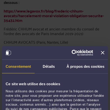
dessous :
https://www.legavox.fr/blog/frederic-chhum-
avocats/harcelement-moral-violation-obligation-securite-
35432.htm
Frédéric CHHUM avocat et ancien membre du conseil de
l’ordre des avocats de Paris (mandat 2019-2021)
CHHUM AVOCATS (Paris, Nantes, Lille)
e-mail: chhum@chhum-avocats.com
www.chhum-avocats.fr
https://www.instagram.com/fredericchhum/?hl=fr
Consentement
Détails
À propos des cookies
.Paris: 34 rue Petrelle 75009 Paris tel: 0142560300
.Nantes: 41, Quai de la Fosse 44000 Nantes tel: 0228442644
Ce site web utilise des cookies
Nous utilisons des cookies pour mesurer la fréquentation de
.Lille: : 45, Rue Saint Etienne 59000 Lille – Ligne directe +(33)
notre site, pour vous proposer une expérience utilisateur fondée
03.20.57.53.24
sur l’interactivité avec d’autres plateformes (vidéos, réseaux
sociaux, contenus animés…) ainsi que la gestion et l’analyse
du suivi de nos campagnes publicitaires. Parce que le respect