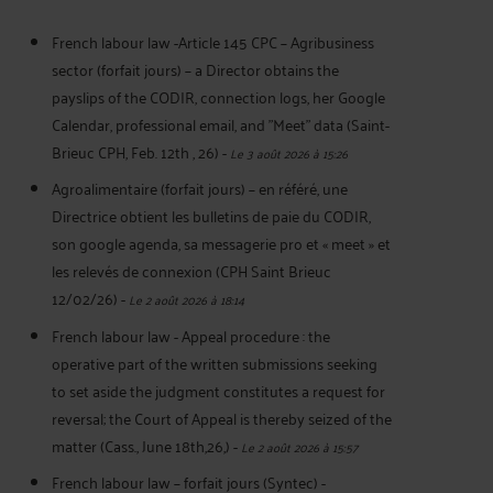
French labour law -Article 145 CPC – Agribusiness
sector (forfait jours) – a Director obtains the
payslips of the CODIR, connection logs, her Google
Calendar, professional email, and "Meet" data (Saint-
Brieuc CPH, Feb. 12th , 26)
-
Le 3 août 2026 à 15:26
Agroalimentaire (forfait jours) – en référé, une
Directrice obtient les bulletins de paie du CODIR,
son google agenda, sa messagerie pro et « meet » et
les relevés de connexion (CPH Saint Brieuc
12/02/26)
-
Le 2 août 2026 à 18:14
French labour law - Appeal procedure : the
operative part of the written submissions seeking
to set aside the judgment constitutes a request for
reversal; the Court of Appeal is thereby seized of the
matter (Cass., June 18th,26,)
-
Le 2 août 2026 à 15:57
French labour law – forfait jours (Syntec) -