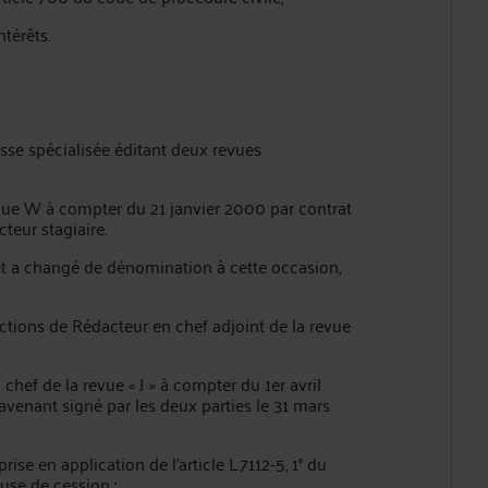
térêts.
esse spécialisée éditant deux revues
nue W à compter du 21 janvier 2000 par contrat
teur stagiaire.
 et a changé de dénomination à cette occasion,
nctions de Rédacteur en chef adjoint de la revue
hef de la revue « J » à compter du 1er avril
 avenant signé par les deux parties le 31 mars
prise en application de l’article L.7112-5, 1° du
ause de cession :