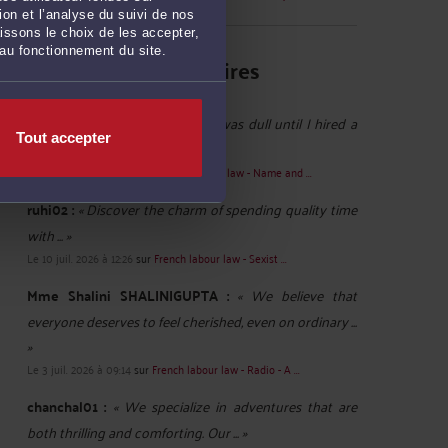
on et l’analyse du suivi de nos
issons le choix de les accepter,
 au fonctionnement du site.
Derniers commentaires
babitareddy :
« My office party was dull until I hired a
Tout accepter
Gurgaon Escorts Service. The ... »
Le 18 juil. 2026 à 08:59
sur
French labour law - Name and ...
ruhi02 :
« Discover the charm of spending quality time
with ... »
Le 10 juil. 2026 à 12:26
sur
French labour law - Sexist ...
Mme Shalini SHALINIGUPTA :
« We believe that
everyone deserves to feel cherished, even on ordinary ...
»
Le 3 juil. 2026 à 09:14
sur
French labour law - Radio - A ...
chanchal01 :
« We specialize in adventures that are
both thrilling and comforting. Our ... »