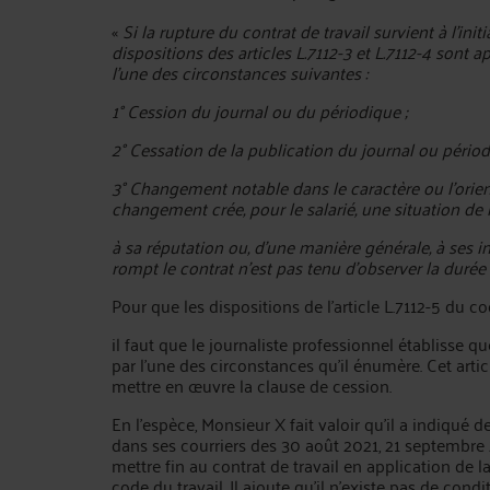
«
Si la rupture du contrat de travail survient à l'init
dispositions des articles L.7112-3 et L.7112-4 sont 
l'une des circonstances suivantes :
1° Cession du journal ou du périodique ;
2° Cessation de la publication du journal ou pério
3° Changement notable dans le caractère ou l'orien
changement crée, pour le salarié, une situation de 
à sa réputation ou, d'une manière générale, à ses in
rompt le contrat n'est pas tenu d'observer la durée d
Pour que les dispositions de l'article L.7112-5 du c
il faut que le journaliste professionnel établisse qu
par l'une des circonstances qu'il énumère. Cet arti
mettre en œuvre la clause de cession.
En l’espèce, Monsieur X fait valoir qu’il a indiqué d
dans ses courriers des 30 août 2021, 21 septembre 
mettre fin au contrat de travail en application de la 
code du travail. Il ajoute qu’il n’existe pas de con