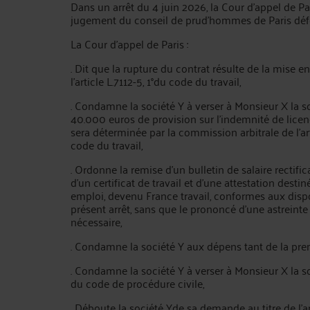
Dans un arrêt du 4 juin 2026, la Cour d’appel de Par
jugement du conseil de prud’hommes de Paris déf
La Cour d’appel de Paris :
. Dit que la rupture du contrat résulte de la mise 
l’article L.7112-5, 1°du code du travail,
. Condamne la société Y à verser à Monsieur X la
40.000 euros de provision sur l’indemnité de lice
sera déterminée par la commission arbitrale de l’art
code du travail,
. Ordonne la remise d’un bulletin de salaire rectifica
d'un certificat de travail et d'une attestation destin
emploi, devenu France travail, conformes aux disp
présent arrêt, sans que le prononcé d'une astreinte
nécessaire,
. Condamne la société Y aux dépens tant de la prem
. Condamne la société Y à verser à Monsieur X la s
du code de procédure civile,
. Déboute la société Yde sa demande au titre de l’a