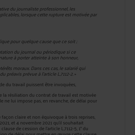
iative du journaliste professionnel, les
applicables, lorsque cette rupture est motivée par
dique pour quelque cause que ce soit ;
tation du journal ou périodique si ce
nature à porter atteinte à son honneur,
térêts moraux. Dans ces cas, le salarié qui
u préavis prévue à l'article L.7112-2.
»
ode du travail puissent être invoquées,
e la résiliation du contrat de travail est motivée
cle ne lui impose pas, en revanche, de délai pour
e façon claire et non équivoque à trois reprises,
2021, et 4 novembre 2021 qu’il souhaitait
clause de cession de l’article L.7112-5, 1° du
dition de délai pour mettre en œuvre cette clause,