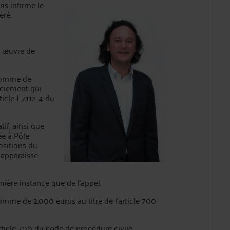
is infirme le
éré.
en œuvre de
 somme de
nciement qui
icle L.7112-4 du
tif, ainsi que
ée à Pôle
ositions du
 apparaisse
ière instance que de l’appel,
omme de 2.000 euros au titre de l’article 700
rticle 700 du code de procédure civile,