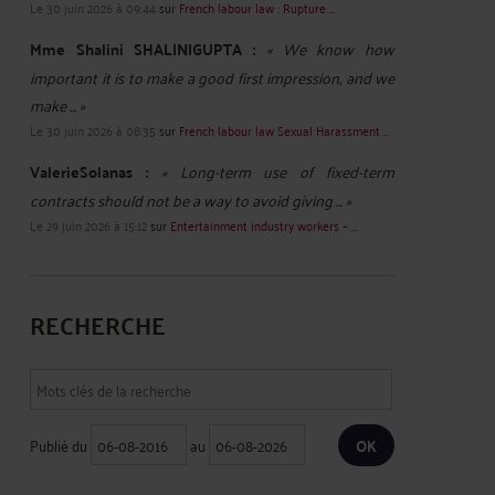
Le 30 juin 2026 à 09:44
sur
French labour law : Rupture ...
Mme Shalini SHALINIGUPTA :
« We know how
important it is to make a good first impression, and we
make ... »
Le 30 juin 2026 à 08:35
sur
French labour law Sexual Harassment ...
ValerieSolanas :
« Long-term use of fixed-term
contracts should not be a way to avoid giving ... »
Le 29 juin 2026 à 15:12
sur
Entertainment industry workers – ...
RECHERCHE
Publié du
au