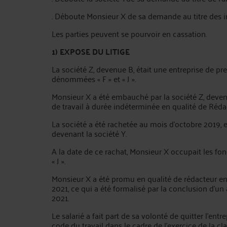
. Déboute Monsieur X de sa demande au titre des in
Les parties peuvent se pourvoir en cassation.
1) EXPOSE DU LITIGE
La société Z, devenue B, était une entreprise de pr
dénommées « F » et « J ».
Monsieur X a été embauché par la société Z, deve
de travail à durée indéterminée en qualité de Rédac
La société a été rachetée au mois d’octobre 2019,
devenant la société Y.
A la date de ce rachat, Monsieur X occupait les fo
« J ».
Monsieur X a été promu en qualité de rédacteur en c
2021, ce qui a été formalisé par la conclusion d’un
2021.
Le salarié a fait part de sa volonté de quitter l’entre
code du travail dans le cadre de l’exercice de la cl