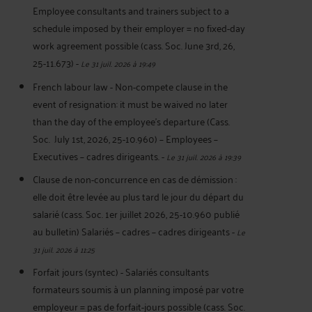
Employee consultants and trainers subject to a
schedule imposed by their employer = no fixed-day
work agreement possible (cass. Soc. June 3rd, 26,
25-11.673)
-
Le 31 juil. 2026 à 19:49
French labour law - Non-compete clause in the
event of resignation: it must be waived no later
than the day of the employee's departure (Cass.
Soc. July 1st, 2026, 25-10.960) – Employees –
Executives – cadres dirigeants.
-
Le 31 juil. 2026 à 19:39
Clause de non-concurrence en cas de démission :
elle doit être levée au plus tard le jour du départ du
salarié (cass. Soc. 1er juillet 2026, 25-10.960 publié
au bulletin) Salariés – cadres – cadres dirigeants
-
Le
31 juil. 2026 à 11:25
Forfait jours (syntec) - Salariés consultants
formateurs soumis à un planning imposé par votre
employeur = pas de forfait-jours possible (cass. Soc.