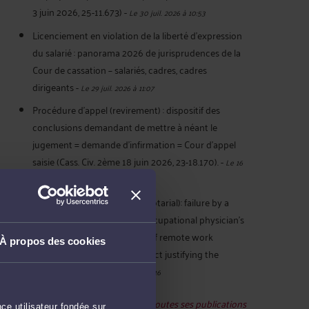
3 juin 2026, 25-11.673)
-
Le 30 juil. 2026 à 10:53
Licenciement en violation de la liberté d’expression
du salarié : panorama 2026 de jurisprudences de la
Cour de cassation – salariés, cadres, cadres
dirigeants
-
Le 29 juil. 2026 à 11:07
Procédure d’appel (revirement) : dispositif des
conclusions demandant de mettre à néant le
jugement = demande d’infirmation = Cour d’appel
saisie (Cass. Civ. 2ème 18 juin 2026, 23-18.170).
-
Le 16
juil. 2026 à 19:38
French law - Remote work (notarial): failure by a
notary to comply with the occupational physician's
recommendation for 3 days of remote work
À propos des cookies
constitutes serious misconduct justifying the
termination
-
Le 16 juil. 2026 à 19:16
Voir toutes ses publications
ce utilisateur fondée sur