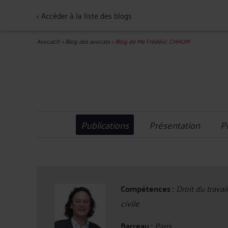
<
Accéder à la liste des blogs
Avocat.fr
>
Blog des avocats
>
Blog de Me Frédéric CHHUM
Publications
Présentation
P
Compétences :
Droit du travai
civile
Barreau :
Paris