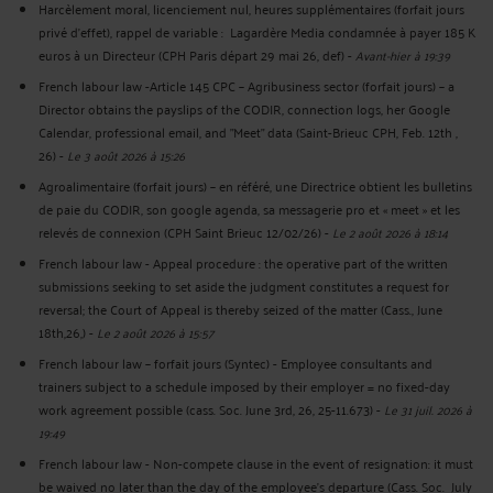
Harcèlement moral, licenciement nul, heures supplémentaires (forfait jours
privé d’effet), rappel de variable : Lagardère Media condamnée à payer 185 K
euros à un Directeur (CPH Paris départ 29 mai 26, def)
-
Avant-hier à 19:39
French labour law -Article 145 CPC – Agribusiness sector (forfait jours) – a
Director obtains the payslips of the CODIR, connection logs, her Google
Calendar, professional email, and "Meet" data (Saint-Brieuc CPH, Feb. 12th ,
26)
-
Le 3 août 2026 à 15:26
Agroalimentaire (forfait jours) – en référé, une Directrice obtient les bulletins
de paie du CODIR, son google agenda, sa messagerie pro et « meet » et les
relevés de connexion (CPH Saint Brieuc 12/02/26)
-
Le 2 août 2026 à 18:14
French labour law - Appeal procedure : the operative part of the written
submissions seeking to set aside the judgment constitutes a request for
reversal; the Court of Appeal is thereby seized of the matter (Cass., June
18th,26,)
-
Le 2 août 2026 à 15:57
French labour law – forfait jours (Syntec) - Employee consultants and
trainers subject to a schedule imposed by their employer = no fixed-day
work agreement possible (cass. Soc. June 3rd, 26, 25-11.673)
-
Le 31 juil. 2026 à
19:49
French labour law - Non-compete clause in the event of resignation: it must
be waived no later than the day of the employee's departure (Cass. Soc. July