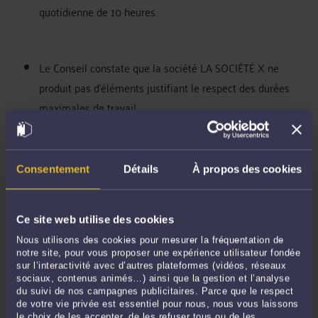
quotidienne de 10 heures.
Le Conseil constate que la société LA SOCIÉTÉ X ne
produit pas d'éléments justifiant le respect des durées
maximales de travail.
Le Conseil condamne LA SOCIÉTÉ X à payer à Monsieur W
Consentement
Détails
À propos des cookies
la somme de 41.924,06 euros nets à titre d'indemnité pour
non-respect du contingent annuel d'heures supplémentaires.
Ce site web utilise des cookies
Le Conseil condamne LA SOCIÉTÉ X à payer à Monsieur W
Nous utilisons des cookies pour mesurer la fréquentation de
la somme de 1.000 euros nets à titre de dommages-intérêts
notre site, pour vous proposer une expérience utilisateur fondée
pour non-respect des durées maximales hebdomadaires
sur l’interactivité avec d’autres plateformes (vidéos, réseaux
travail.
sociaux, contenus animés…) ainsi que la gestion et l’analyse
du suivi de nos campagnes publicitaires. Parce que le respect
de votre vie privée est essentiel pour nous, nous vous laissons
le choix de les accepter, de les refuser tous ou de les