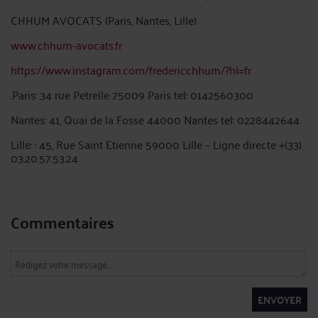
CHHUM AVOCATS (Paris, Nantes, Lille)
www.chhum-avocats.fr
https://www.instagram.com/fredericchhum/?hl=fr
.Paris: 34 rue Petrelle 75009 Paris tel: 0142560300
Nantes: 41, Quai de la Fosse 44000 Nantes tel: 0228442644
Lille: : 45, Rue Saint Etienne 59000 Lille – Ligne directe +(33)
03.20.57.53.24
Commentaires
ENVOYER