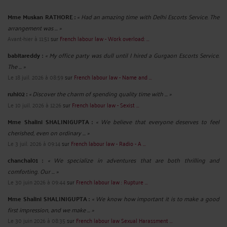
Mme Muskan RATHORE :
« Had an amazing time with Delhi Escorts Service. The
arrangement was ... »
Avant-hier à 11:51
sur
French labour law - Work overload: ...
babitareddy :
« My office party was dull until I hired a Gurgaon Escorts Service.
The ... »
Le 18 juil. 2026 à 08:59
sur
French labour law - Name and ...
ruhi02 :
« Discover the charm of spending quality time with ... »
Le 10 juil. 2026 à 12:26
sur
French labour law - Sexist ...
Mme Shalini SHALINIGUPTA :
« We believe that everyone deserves to feel
cherished, even on ordinary ... »
Le 3 juil. 2026 à 09:14
sur
French labour law - Radio - A ...
chanchal01 :
« We specialize in adventures that are both thrilling and
comforting. Our ... »
Le 30 juin 2026 à 09:44
sur
French labour law : Rupture ...
Mme Shalini SHALINIGUPTA :
« We know how important it is to make a good
first impression, and we make ... »
Le 30 juin 2026 à 08:35
sur
French labour law Sexual Harassment ...