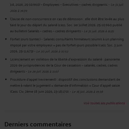
1st, 2026, 25-10.960) – Employees – Executives – cadres dirigeants.
-
Le 31 juil.
2026 à 19:39
Clause de non-concurrence en cas de démission : elle doit être levée au plus
tard le jour du départ du salarié (cass. Soc. 1er juillet 2026, 25-10.960 publié
au bulletin) Salariés – cadres – cadres dirigeants
-
Le 31 juil. 2026 à 11:25
Forfait jours (syntec) - Salariés consultants formateurs soumis à un planning
imposé par votre employeur = pas de forfait-jours possible (cass. Soc. 3 juin
2026, 25-11.673)
-
Le 30 juil. 2026 à 10:53
Licenciement en violation de la liberté d’expression du salarié : panorama
2026 de jurisprudences de la Cour de cassation – salariés, cadres, cadres
dirigeants
-
Le 29 juil. 2026 à 11:07
Procédure d’appel (revirement) : dispositif des conclusions demandant de
mettre à néant le jugement = demande d’infirmation = Cour d’appel saisie
(Cass. Civ. 2ème 18 juin 2026, 23-18.170).
-
Le 16 juil. 2026 à 19:38
Voir toutes ses publications
Derniers commentaires