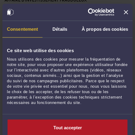
Par
Gaël COLLIN
le 03/06/2026
Une victoire importante obtenue par COLMAN Avocats en droit bancaire Le 12
mars 2025, la Cour d’appel de Paris a rendu un arrêt important en matière de
Consentement
Détails
À propos des cookies
droit bancaire et de responsabilité des établissements bancaires. Par cette
décision, la Cour a condamné BNP Paribas pour avoir manqué à son devoir de ...
Lire la suite >
Ce site web utilise des cookies
Nous utilisons des cookies pour mesurer la fréquentation de
notre site, pour vous proposer une expérience utilisateur fondée
sur l’interactivité avec d’autres plateformes (vidéos, réseaux
sociaux, contenus animés…) ainsi que la gestion et l’analyse
du suivi de nos campagnes publicitaires. Parce que le respect
de votre vie privée est essentiel pour nous, nous vous laissons
le choix de les accepter, de les refuser tous ou de les
paramétrer, à l’exception des cookies techniques strictement
nécessaires au fonctionnement du site.
CRÉDIT AGRICOLE CONDAMNÉ PAR LA COUR D’APPEL DE
BOURGES : UNE DÉCISION IMPORTANTE EN MATIÈRE
D’INVESTISSEMENTS FRAUDULEUX
Tout accepter
Par
Gaël COLLIN
le 03/06/2026