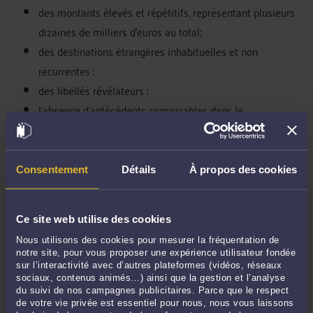
des montants élevés et répétitifs, représentant plusieurs
dizaines de milliers d’euros au total;
des destinations étrangères inhabituelles et non
récurrentes ;
des libellés révélateurs ;
l’absence d’antécédents comparables dans le
fonctionnement habituel du compte.
Il était ainsi demandé à la juridiction de retenir un
manquement de la banque à son devoir général de vigilance,
Consentement
Détails
À propos des cookies
sur le fondement de l’article 1231-1 du Code civil.
La Cour rappelle que les conventions légalement formées
tiennent lieu de loi à ceux qui les ont faites et que leur
Ce site web utilise des cookies
inexécution fautive peut engager la responsabilité
Nous utilisons des cookies pour mesurer la fréquentation de
contractuelle de la partie défaillante.
notre site, pour vous proposer une expérience utilisateur fondée
sur l’interactivité avec d’autres plateformes (vidéos, réseaux
En matière bancaire, il en résulte un devoir général de
sociaux, contenus animés…) ainsi que la gestion et l’analyse
vigilance pesant sur l’établissement bancaire. Ce devoir
du suivi de nos campagnes publicitaires. Parce que le respect
impose à la banque de détecter les anomalies apparentes au
de votre vie privée est essentiel pour nous, nous vous laissons
regard du fonctionnement habituel du compte de son client.