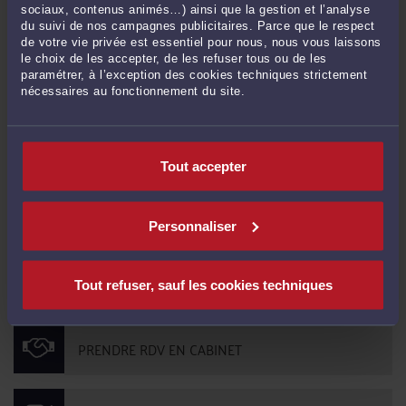
aux contrats partenaires
sociaux, contenus animés…) ainsi que la gestion et l’analyse
du suivi de nos campagnes publicitaires. Parce que le respect
de votre vie privée est essentiel pour nous, nous vous laissons
le choix de les accepter, de les refuser tous ou de les
Commentaires
paramétrer, à l’exception des cookies techniques strictement
nécessaires au fonctionnement du site.
Tout accepter
ENVOYER
Personnaliser
Pas de contribution, soyez le premier
CONTACTER ME CONTASSOT-VIVIER
Tout refuser, sauf les cookies techniques
PRENDRE RDV EN CABINET