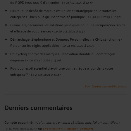
du RGPD (900 000 € d’amende)
-
Le 21 juil. 2025 à 12:39
Pourquoi le dépôt de marque est un levier stratégique pour toutes les
entreprises – bien plus qu’une formalité juridique
-
Le 30 juin 2025 à 16:50
Créanciers, découvrez les solutions juridiques pour une récupération rapide
et efficace de vos créances
-
Le 29 oct. 2024 à 11:31
Démarchage téléphonique et Données Personnelles : la CNIL sanctionne -
Retour sur les règles applicables
-
Le 24 oct. 2024 à 17:09
Up-cycling et droit des marques : innovation durable ou contrefaçon
déguisée ?
-
Le 17 oct. 2024 à 15:06
Pourquoi est-il essentiel d'avoir une contrathèque à jour dans votre
entreprise ?
-
Le 2 oct. 2024 à 14:43
Voir toutes ses publications
Derniers commentaires
Compte supprimé :
« J'ai 17 ans et j'en aurai 18 début juin. J'ai un contrôle ... »
Le 16 avril 2024 à 16:02
sur
Les mineurs sur Internet : comment ...