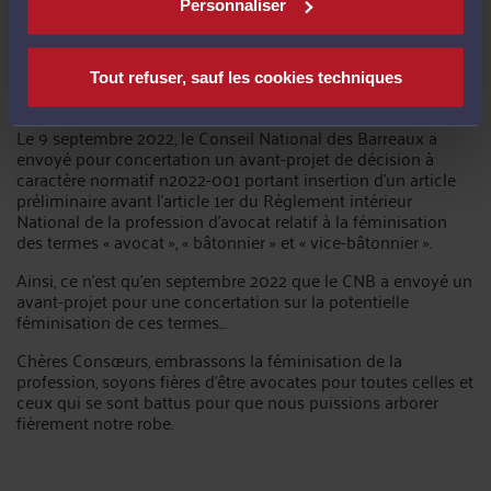
Personnaliser
est, elle aussi, selon la langue française, toujours la
femme du bâtonnier) est Paule Pignet en 1933.
A ce jour, la profession peine encore à assurer la pleine et
Tout refuser, sauf les cookies techniques
entière égalité entre les avocates et les avocats.
Le 9 septembre 2022, le Conseil National des Barreaux a
envoyé pour concertation un avant-projet de décision à
caractère normatif n2022-001 portant insertion d’un article
préliminaire avant l’article 1er du Règlement intérieur
National de la profession d’avocat relatif à la féminisation
des termes « avocat », « bâtonnier » et « vice-bâtonnier ».
Ainsi, ce n’est qu’en septembre 2022 que le CNB a envoyé un
avant-projet pour une concertation sur la potentielle
féminisation de ces termes…
Chères Consœurs, embrassons la féminisation de la
profession, soyons fières d’être avocates pour toutes celles et
ceux qui se sont battus pour que nous puissions arborer
fièrement notre robe.