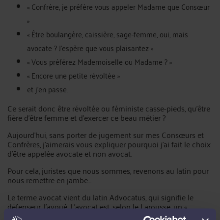
« Confrère, je préfère vous appeler Madame que Consœur
»
« Être boulangère, caissière, sage-femme, oui, mais
avocate ? J’espère que vous plaisantez »
« Vous préférez Mademoiselle ou Madame ? »
« Encore une petite révoltée »
et j’en passe.
Ce serait donc être révoltée ou féministe casse-pieds, qu’être
fière d’être femme et d’exercer ce beau métier ?
Aujourd’hui, sans porter de jugement sur mes Consœurs et
Confrères, j’aimerais vous expliquer pourquoi j’ai fait le choix
d’être appelée avocate et non avocat.
Pour cela, juristes que nous sommes, revenons au latin pour
nous remettre en jambe…
Le terme avocat vient du latin Advocatus, qui signifie le
défenseur, l’avoué. L’avocat est, selon le Larousse, un «
professionnel du droit, inscrit au Barreau, chargé de défendre,