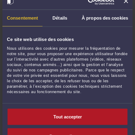
d’assister une partie dans un procès et de plaider devant un
tribunal ».
A l’origine le terme “avocate” désignait, quant à lui, « la
Consentement
Détails
À propos des cookies
femme de l’avocat général ». Au regard de la féminisation de
la profession, cette définition est plus que désuète.
Ce site web utilise des cookies
En effet, l’avocate n’est plus la femme de l’avocat général et
cela depuis belle lurette.
Nous utilisons des cookies pour mesurer la fréquentation de
notre site, pour vous proposer une expérience utilisateur fondée
La loi du 1er décembre 1900 a permis l’entrée des femmes
sur l’interactivité avec d’autres plateformes (vidéos, réseaux
dans la profession d’avocat en France, merci Émile.
sociaux, contenus animés…) ainsi que la gestion et l’analyse
du suivi de nos campagnes publicitaires. Parce que le respect
La première femme à avoir embrassé la profession
de votre vie privée est essentiel pour nous, nous vous laissons
d’avocat en Europe est l’italienne Lidia Poët le 9 août
le choix de les accepter, de les refuser tous ou de les
1883 ;
paramétrer, à l’exception des cookies techniques strictement
nécessaires au fonctionnement du site.
La première femme à avoir prêté serment en France est
Sonia Olga Balachowsky-Petit le 4 décembre 1900 ;
La première femme à avoir plaidé en France est Jeanne
Tout accepter
Chauvin le 9 décembre 1900 ;
La première femme élue Bâtonnier (oui, la bâtonnière