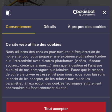
FRENCH ATTORNEY-AT-LAW ADVISING AND ASSISTING ENGLISH-
SPEAKING CLIENTS IN FRANCE
Par
Marie Pierre CHAMPAULT
le 29/10/2025
Consentement
Détails
À propos des cookies
Marie-Pierre CHAMPAULT Avocat registered with the Bar of COMPIÈGNE
(FRANCE) French Attorney-at-Law advising and assisting English-Speaking
Clients in FRANCE contact@avocat-champault.fr /
Ce site web utilise des cookies
www.frenchlegaladvisors.com +33 (0)6 49 47 32 50 (Phone answered in French).
Nous utilisons des cookies pour mesurer la fréquentation de
+33 (0)7 66 45 77 90 (Phone answered in English). English messages welcome by
notre site, pour vous proposer une expérience utilisateur fondée
email. ...
Lire la suite >
sur l’interactivité avec d’autres plateformes (vidéos, réseaux
sociaux, contenus animés…) ainsi que la gestion et l’analyse
du suivi de nos campagnes publicitaires. Parce que le respect
de votre vie privée est essentiel pour nous, nous vous laissons
le choix de les accepter, de les refuser tous ou de les
paramétrer, à l’exception des cookies techniques strictement
nécessaires au fonctionnement du site.
Tout accepter