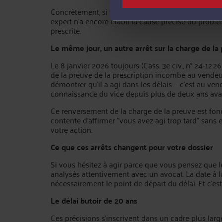
Concrètement, si votre véhicule présente des sy
expert n'a encore établi la cause précise du probl
prescrite.
Le même jour, un autre arrêt sur la charge de la
Le 8 janvier 2026 toujours (Cass. 3e civ., n° 24-12.
de la preuve de la prescription incombe au vendeur 
démontrer qu'il a agi dans les délais — c'est au ve
connaissance du vice depuis plus de deux ans avan
Ce renversement de la charge de la preuve est fon
contente d'affirmer "vous avez agi trop tard" sans e
votre action.
Ce que ces arrêts changent pour votre dossier
Si vous hésitez à agir parce que vous pensez que le
analysés attentivement avec un avocat. La date à 
nécessairement le point de départ du délai. Et c'es
Le délai butoir de 20 ans
Ces précisions s'inscrivent dans un cadre plus large