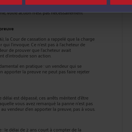
mptômes depuis plusieurs mois mais qu'aucun
ème, votre action n'est pas nécessairement
 preuve
266), la Cour de cassation a rappelé que la charge
qui l'invoque. Ce n'est pas à l'acheteur de
ndeur de prouver que l'acheteur avait
t d'introduire son action.
damental en pratique : un vendeur qui se
n apporter la preuve ne peut pas faire rejeter
 délai est dépassé, ces arrêts méritent d'être
laquelle vous avez remarqué la panne n'est pas
t au vendeur d'en apporter la preuve, pas à vous.
 : le délai de 2 ans court à compter de la