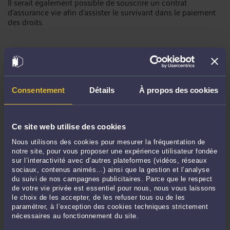
Il serait également possible de souscrire un contrat
d'assurance vie afin d'assister le survivant dans le paiement
des droits.
IV – La remise en cause du pacte tontinier par les autres
héritiers
Consentement
Détails
À propos des cookies
En principe, sauf en cas de rédaction erronée, une clause
d'accroissement (tontine) ne peut pas être annulée par une
décision de justice. Éventuellement, il serait possible de
Ce site web utilise des cookies
racheter les parts en tontine pour un autre associé ou un des
autres associés. La seule solution serait donc d'attendre le
Nous utilisons des cookies pour mesurer la fréquentation de
décès de l'associé ou des associés restants pour qu'ils
notre site, pour vous proposer une expérience utilisateur fondée
entrent en vigueur dans le cadre de ce contrat.
sur l’interactivité avec d’autres plateformes (vidéos, réseaux
sociaux, contenus animés…) ainsi que la gestion et l’analyse
du suivi de nos campagnes publicitaires. Parce que le respect
de votre vie privée est essentiel pour nous, nous vous laissons
Dans une tontine, les parties ne peuvent pas provoquer
le choix de les accepter, de les refuser tous ou de les
unilatéralement le partage du ou des biens immobiliers alors
paramétrer, à l’exception des cookies techniques strictement
que tel pourrait être le cas avec une indivision.
nécessaires au fonctionnement du site.