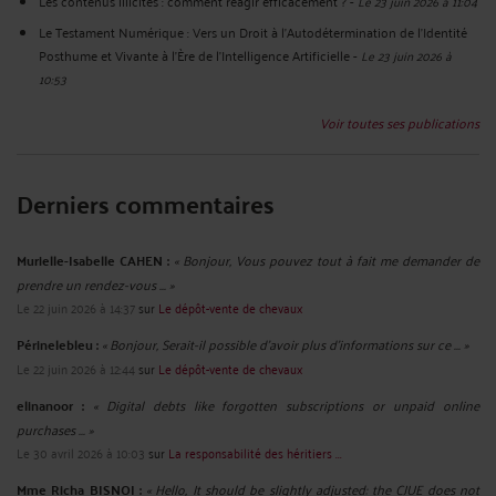
Les contenus illicites : comment réagir efficacement ?
-
Le 23 juin 2026 à 11:04
Le Testament Numérique : Vers un Droit à l'Autodétermination de l'Identité
Posthume et Vivante à l'Ère de l'Intelligence Artificielle
-
Le 23 juin 2026 à
10:53
Voir toutes ses publications
Derniers commentaires
Murielle-Isabelle CAHEN :
« Bonjour, Vous pouvez tout à fait me demander de
prendre un rendez-vous ... »
Le 22 juin 2026 à 14:37
sur
Le dépôt-vente de chevaux
Périnelebleu :
« Bonjour, Serait-il possible d'avoir plus d'informations sur ce ... »
Le 22 juin 2026 à 12:44
sur
Le dépôt-vente de chevaux
elinanoor :
« Digital debts like forgotten subscriptions or unpaid online
purchases ... »
Le 30 avril 2026 à 10:03
sur
La responsabilité des héritiers ...
Mme Richa BISNOI :
« Hello, It should be slightly adjusted: the CJUE does not