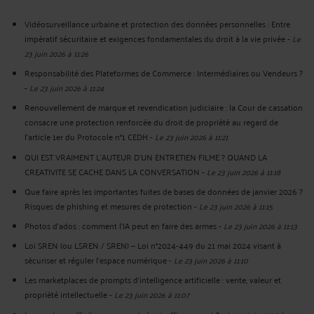
Vidéosurveillance urbaine et protection des données personnelles : Entre
impératif sécuritaire et exigences fondamentales du droit à la vie privée
-
Le
23 juin 2026 à 11:26
Responsabilité des Plateformes de Commerce : Intermédiaires ou Vendeurs ?
-
Le 23 juin 2026 à 11:24
Renouvellement de marque et revendication judiciaire : la Cour de cassation
consacre une protection renforcée du droit de propriété au regard de
l’article 1er du Protocole n°1 CEDH
-
Le 23 juin 2026 à 11:21
QUI EST VRAIMENT L’AUTEUR D’UN ENTRETIEN FILME ? QUAND LA
CREATIVITE SE CACHE DANS LA CONVERSATION
-
Le 23 juin 2026 à 11:18
Que faire après les importantes fuites de bases de données de janvier 2026 ?
Risques de phishing et mesures de protection
-
Le 23 juin 2026 à 11:15
Photos d’ados : comment l’IA peut en faire des armes
-
Le 23 juin 2026 à 11:13
Loi SREN (ou LSREN / SREN) — Loi n°2024-449 du 21 mai 2024 visant à
sécuriser et réguler l’espace numérique
-
Le 23 juin 2026 à 11:10
Les marketplaces de prompts d’intelligence artificielle : vente, valeur et
propriété intellectuelle
-
Le 23 juin 2026 à 11:07