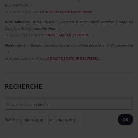
truly “validate” ... »
Le 22 avril 2026 à 07:12
sur
Action en contrefaçon et œuvre ...
Mme Adrienne -Anne ROUX :
« Bonjour si vous suivez sommet Europe sur
Google article de youtube donc ... »
Le 15 nov. 2025 à 11:08
sur
CONTREFAÇON DU LOGO DU ...
Dessin-usine :
« Bonjour les enfants d'un demi-frère décédé en 1986 peuvent-ils
... »
Le 27 août 2025 à 13:58
sur
LE DROIT DE RETOUR DES FRERES ...
RECHERCHE
Publié du
au