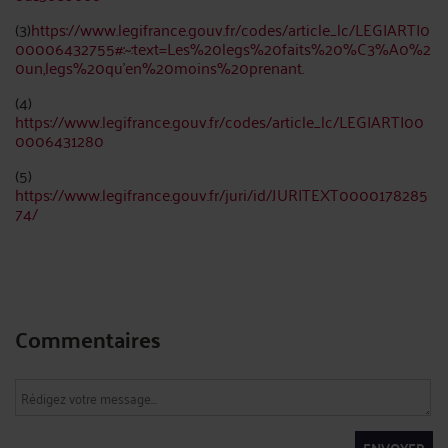
(3)
https://www.legifrance.gouv.fr/codes/article_lc/LEGIARTI0
00006432755#:~:text=Les%20legs%20faits%20%C3%A0%2
0un,legs%20qu'en%20moins%20prenant
.
(4)
https://www.legifrance.gouv.fr/codes/article_lc/LEGIARTI00
0006431280
(5)
https://www.legifrance.gouv.fr/juri/id/JURITEXT0000178285
74/
Commentaires