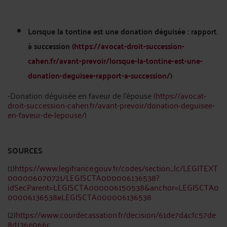
Lorsque la tontine est une donation déguisée : rapport
à succession (
https://avocat-droit-succession-
cahen.fr/avant-prevoir/lorsque-la-tontine-est-une-
donation-deguisee-rapport-a-succession/
)
-Donation déguisée en faveur de l’épouse (
https://avocat-
droit-succession-cahen.fr/avant-prevoir/donation-deguisee-
en-faveur-de-lepouse/
)
SOURCES
(1)
https://www.legifrance.gouv.fr/codes/section_lc/LEGITEXT
000006070721/LEGISCTA000006136538?
idSecParent=LEGISCTA000006150538&anchor=LEGISCTA0
00006136538#LEGISCTA000006136538
(2)
https://www.courdecassation.fr/decision/61de7d4cfc57de
8d136e066c