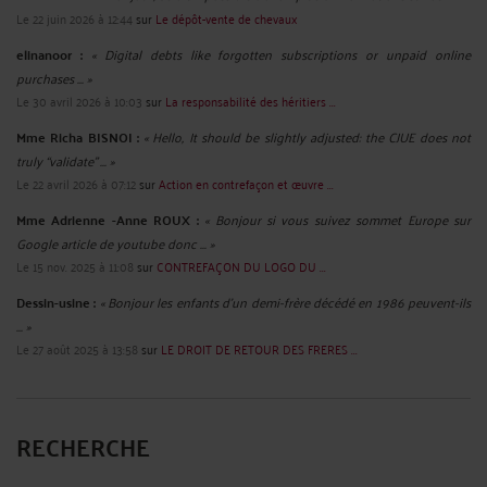
Le 22 juin 2026 à 12:44
sur
Le dépôt-vente de chevaux
elinanoor :
« Digital debts like forgotten subscriptions or unpaid online
purchases ... »
Le 30 avril 2026 à 10:03
sur
La responsabilité des héritiers ...
Mme Richa BISNOI :
« Hello, It should be slightly adjusted: the CJUE does not
truly “validate” ... »
Le 22 avril 2026 à 07:12
sur
Action en contrefaçon et œuvre ...
Mme Adrienne -Anne ROUX :
« Bonjour si vous suivez sommet Europe sur
Google article de youtube donc ... »
Le 15 nov. 2025 à 11:08
sur
CONTREFAÇON DU LOGO DU ...
Dessin-usine :
« Bonjour les enfants d'un demi-frère décédé en 1986 peuvent-ils
... »
Le 27 août 2025 à 13:58
sur
LE DROIT DE RETOUR DES FRERES ...
RECHERCHE