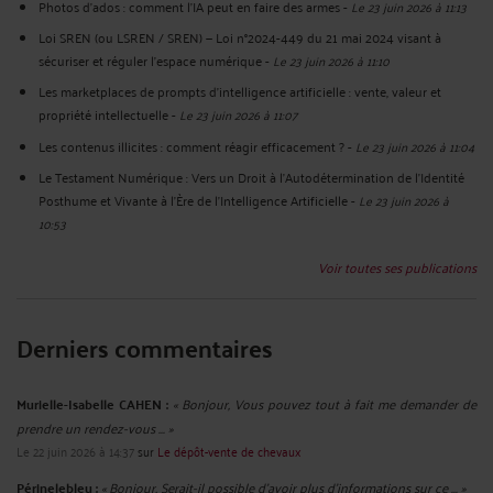
Photos d’ados : comment l’IA peut en faire des armes
-
Le 23 juin 2026 à 11:13
Loi SREN (ou LSREN / SREN) — Loi n°2024-449 du 21 mai 2024 visant à
sécuriser et réguler l’espace numérique
-
Le 23 juin 2026 à 11:10
Les marketplaces de prompts d’intelligence artificielle : vente, valeur et
propriété intellectuelle
-
Le 23 juin 2026 à 11:07
Les contenus illicites : comment réagir efficacement ?
-
Le 23 juin 2026 à 11:04
Le Testament Numérique : Vers un Droit à l'Autodétermination de l'Identité
Posthume et Vivante à l'Ère de l'Intelligence Artificielle
-
Le 23 juin 2026 à
10:53
Voir toutes ses publications
Derniers commentaires
Murielle-Isabelle CAHEN :
« Bonjour, Vous pouvez tout à fait me demander de
prendre un rendez-vous ... »
Le 22 juin 2026 à 14:37
sur
Le dépôt-vente de chevaux
Périnelebleu :
« Bonjour, Serait-il possible d'avoir plus d'informations sur ce ... »